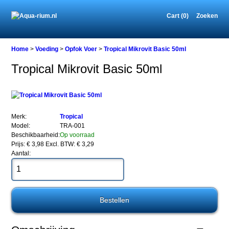
Cart (0)
Zoeken
Home
Home
>
Voeding
>
Opfok Voer
>
Tropical Mikrovit Basic 50ml
Tropical Mikrovit Basic 50ml
Voeding
Opfok
Voer
Tropical
Merk:
Tropical
Mikrovit
Model:
TRA-001
Basic
Beschikbaarheid:
Op voorraad
50ml
Prijs: € 3,98
Excl. BTW: € 3,29
Aantal:
Tropical
Mikrovit
Basic
50ml