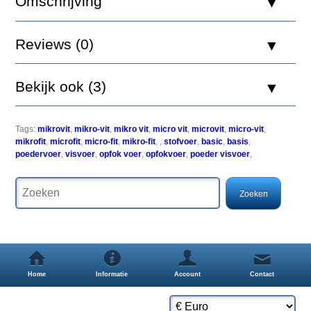
Omschrijving
Reviews (0)
Mikrovit
Basic
Bekijk ook (3)
is
een
micro-
startvoer
Tags:
mikrovit
,
mikro-vit
,
mikro vit
,
micro vit
,
microvit
,
micro-vit
,
voor
mikrofit
,
microfit
,
micro-fit
,
mikro-fit
,
,
stofvoer
,
basic
,
basis
,
de
poedervoer
,
visvoer
,
opfok voer
,
opfokvoer
,
poeder visvoer
,
kweek
van
alle
aquariumvissen
na
absorptie
van
de
dooierzak.
Door
Home
Informatie
Account
Contact
de
fijne