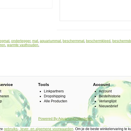
legmat
,
onderlegger
,
mat
,
aquariummat
,
beschermmat
,
beschermkleed
,
beschermd
eren
,
warmte vasthouden
,
s
service
Tools
Account
t
Linkpartners
Account
neren
Dropshipping
Bestelhistorie
ap
Alle Producten
Verlanglijst
Nieuwsbrief
Powered By
Aquariumonderdelen.
nze
gebruiks-, lever- en algemene voorwaarden
. Om je de beste winkelervaring te