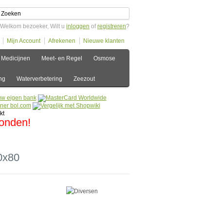
Welkom bezoeker, Wilt u
inloggen
of
registreren
?
Mijn Account
Afrekenen
Nieuwe klanten
Medicijnen
Meet- en Regel
Osmose
ng
Waterverbetering
Zeezout
zonden!
0x80