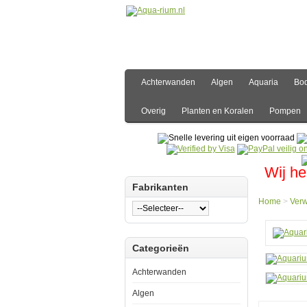
Achterwanden
Algen
Aquaria
Bo
Overig
Planten en Koralen
Pompen
Wij he
Fabrikanten
Home
>
Ver
Hom
Categorieën
Verw
Bode
Aqua
Achterwanden
onder
40x8
Algen