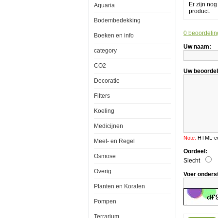
Er zijn no
Aquaria
product.
Aquarium
Bodembedekking
onderlegmat
0 beoordelin
40x80
Boeken en info
Uw naam:
category
De
CO2
aquarium
Uw beoordel
onderlegmat
Decoratie
voorkomt
dat
Filters
de
bodem
van
Koeling
het
aquarium
Medicijnen
of
terrarium
Note:
HTML-cod
Meet- en Regel
beschadigt
of
Oordeel:
Osmose
vervormt
Slecht
door
lichte
Overig
Voer onders
oneffenhede
of
Planten en Koralen
zand
onder
Pompen
het
aquarium.
Terrarium