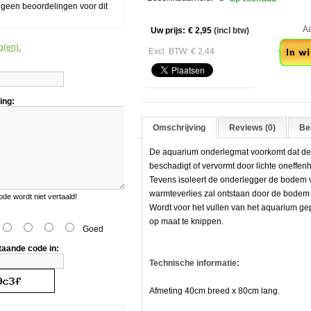
g geen beoordelingen voor dit
Aant
Uw prijs:
€ 2,95
(incl btw)
g(en).
Excl. BTW: € 2,44
ing:
Omschrijving
Reviews (0)
Bek
De aquarium onderlegmat voorkomt dat de
beschadigt of vervormt door lichte oneffe
Tevens isoleert de onderlegger de bodem v
warmteverlies zal ontstaan door de bode
e wordt niet vertaald!
Wordt voor het vullen van het aquarium ge
op maat te knippen.
Goed
taande code in:
n
Technische informatie:
Afmeting 40cm breed x 80cm lang.