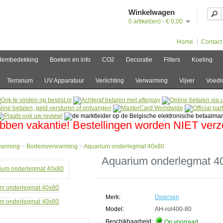
Winkelwagen
0 artikel(en) - € 0,00
Home
Contact
dembedekking
Boeken en info
CO2
Decoratie
Filters
Koeling
Terrarium
UV Apparatuur
Verlichting
Verwarming
Vijver
Voedi
bben vakantie! Bestellingen worden NIET ver
warming
>
Bodemverwarming
>
Aquarium onderlegmat 40x80
e
Aquarium onderlegmat 4
arming
mverwarming
rium
Merk:
Diversen
legmat
0
Model:
AH-rol400-80
Beschikbaarheid:
Op voorraad