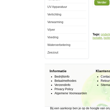
Tevens
Verder
isoleert
UV Apparatuur
de
onderlegger
de
Verlichting
bodem
van
Verwarming
het
aquarium
Vijver
zodat
Tags:
onder
er
Voeding
isolatie
,
isol
zo
min
Waterverbetering
mogelijk
warmteverlie
zal
Zeezout
ontstaan
door
de
bodem
en
Informatie
Klanten
uw
planten
Bedrijfsinfo
Contac
warme
Betaalmethodes
Retour
voeten
Verzendinfo
Sitem
behouden.
Privacy Policy
Wordt
voor
Algemene Voorwaarden
het
vullen
van
het
Bij een aankoop ben je op de hoogte van o