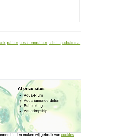
oek
,
rubber
,
beschermrubber
,
schuim
,
schuimmat
,
Al onze sites
Aqua-Rium
Aquariumonderdelen
Bubbleking
Aquadropship
 kunnen bieden maken wij gebruik van
cookies
.