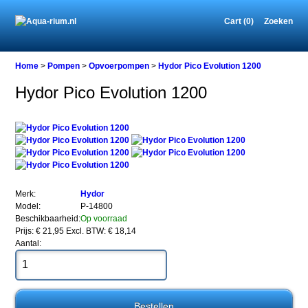
Cart (0)
Zoeken
Home
Home
>
Pompen
>
Opvoerpompen
>
Hydor Pico Evolution 1200
Hydor Pico Evolution 1200
Pompen
Opvoerpompen
Hydor
Pico
Evolution
1200
Merk:
Hydor
Model:
P-14800
Beschikbaarheid:
Op voorraad
Prijs: € 21,95
Excl. BTW: € 18,14
Hydor
Aantal:
Pico
Evolution
1200