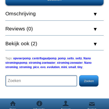
De
Omschrijving
Pico
Evolution
pompen
Reviews (0)
van
Hydor
garanderen
hoge
Bekijk ook (2)
prestaties,
kleine
grootte
en
Tags:
opvoerpomp
,
centrifugaalpomp
,
pomp
,
selts
,
seltz
,
Nano
de
stromingspomp
,
stroming zoetwater
,
stroming zeewater
,
Nano
totale
stroming
,
stroming
,
pico
,
evo
,
evolution
,
mini
,
small
,
tiny
,
veiligheid.
Alle
modellen,
zelfs
de
kleinste,
hebben
een
debietregeling