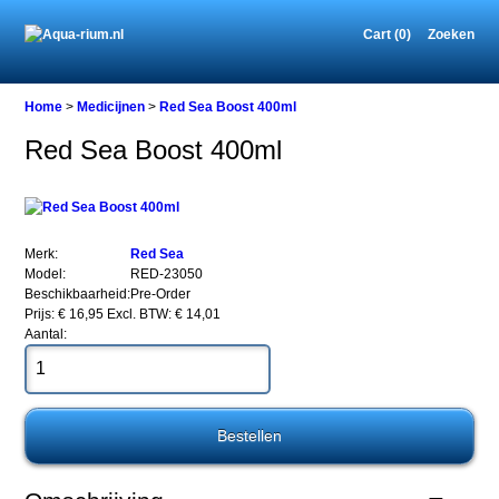
Cart (0)
Zoeken
Home
Home
>
Medicijnen
>
Red Sea Boost 400ml
Red Sea Boost 400ml
Medicijnen
Red
Sea
Boost
Merk:
Red Sea
400ml
Model:
RED-23050
Beschikbaarheid:
Pre-Order
Prijs: € 16,95
Excl. BTW: € 14,01
Aantal:
Red
Sea
Boost
400ml