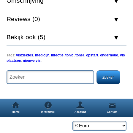
Omschrijving
Red
Reviews (0)
Sea
Boost
400
Bekijk ook (5)
ml,
is
een
profylactische
Tags:
visziektes
,
medicijn
,
infectie
,
tonic
,
toner
,
opstart
,
onderhoud
,
vis
toner
plaatsen
,
nieuwe vis
,
die
vissen
beschermt
tegen
infecties
en
ziektes.
In
tegenstelling
tot
Home
Informatie
Account
Contact
natuurlijke
biotopen,
bevat