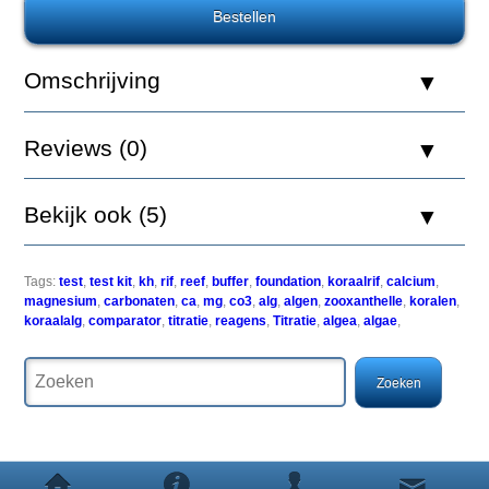
C
500ml
Omschrijving
Red
Reviews (0)
Sea's
Reef
Foundation
Program
Bekijk ook (5)
is
gebaseerd
op
jarenlange
Tags:
test
,
test kit
,
kh
,
rif
,
reef
,
buffer
,
foundation
,
koraalrif
,
calcium
,
ervaring
magnesium
,
carbonaten
,
ca
,
mg
,
co3
,
alg
,
algen
,
zooxanthelle
,
koralen
,
in
koraalalg
,
comparator
,
titratie
,
reagens
,
Titratie
,
algea
,
algae
,
het
ontwikkelen
van
duurzame
zee-
aquarium
oplossingen.
Om