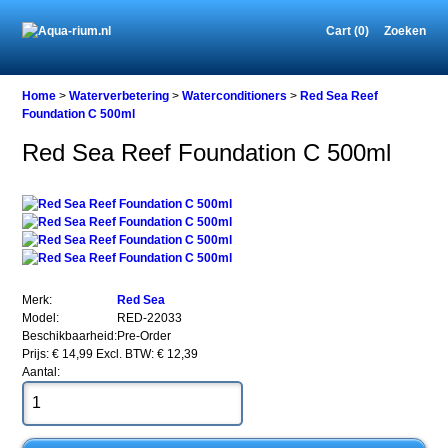
Cart (0)
Zoeken
Home
Home
>
Waterverbetering
>
Waterconditioners
>
Red Sea Reef
Foundation C 500ml
Red Sea Reef Foundation C 500ml
Waterverbetering
Waterconditioners
Red
Sea
Reef
Foundation
C
500ml
Merk:
Red Sea
Model:
RED-22033
Beschikbaarheid:
Pre-Order
Prijs: € 14,99
Excl. BTW: € 12,39
Aantal:
Red
Sea
Reef
Foundation