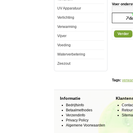
thermostaat
Voer onders
voor
UV Apparatuur
een
constante
Verlichting
temperatuur.
Doordat
Verwarming
de
temperatuurr
Verder
Vijver
bovenop
de
verwarmer
Voeding
zit
is
Waterverbetering
deze
ook
Zeezout
zeer
eenvoudig
in
te
Tags:
verwa
stellen.
Het
2
mm
Informatie
Klanten
dikke
veiligheidsgl
Bedrijfsinfo
Contac
zorgt
Betaalmethodes
Retour
voor
Verzendinfo
Sitem
een
veilig
Privacy Policy
gebruik.
Algemene Voorwaarden
Nauw