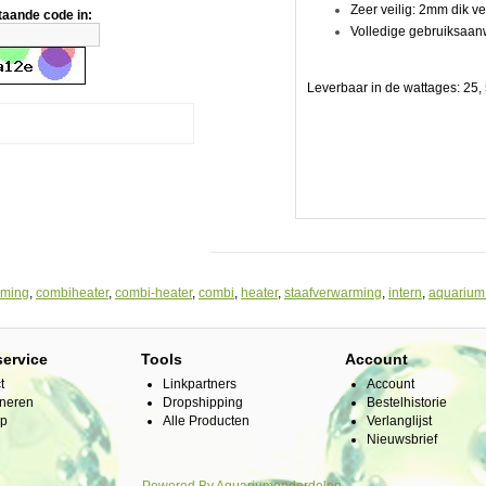
Zeer veilig: 2mm dik ve
taande code in:
Volledige gebruiksaanw
Leverbaar in de wattages: 25, 
egeling
rming
,
combiheater
,
combi-heater
,
combi
,
heater
,
staafverwarming
,
intern
,
aquarium
service
Tools
Account
as
t
Linkpartners
Account
neren
Dropshipping
Bestelhistorie
ap
Alle Producten
Verlanglijst
Nieuwsbrief
keurig