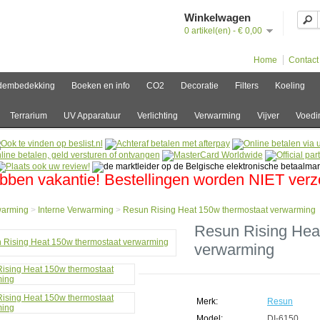
Winkelwagen
0 artikel(en) - € 0,00
Home
Contact
dembedekking
Boeken en info
CO2
Decoratie
Filters
Koeling
Terrarium
UV Apparatuur
Verlichting
Verwarming
Vijver
Voedi
bben vakantie! Bestellingen worden NIET ver
warming
>
Interne Verwarming
>
Resun Rising Heat 150w thermostaat verwarming
e
Resun Rising Hea
verwarming
arming
ne
arming
n
g
Merk:
Resun
Model:
DI-6150