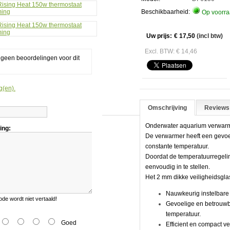
ostaat
Beschikbaarheid:
Op voorr
rming
Uw prijs:
€ 17,50
(incl btw)
Excl. BTW: € 14,46
g geen beoordelingen voor dit
g(en).
Omschrijving
Reviews 
Onderwater aquarium verwarmi
ing:
De verwarmer heeft een gevoe
constante temperatuur.
Doordat de temperatuurregeli
eenvoudig in te stellen.
Het 2 mm dikke veiligheidsglas
Nauwkeurig instelbare
e wordt niet vertaald!
Gevoelige en betrouwb
temperatuur.
Goed
Efficient en compact 