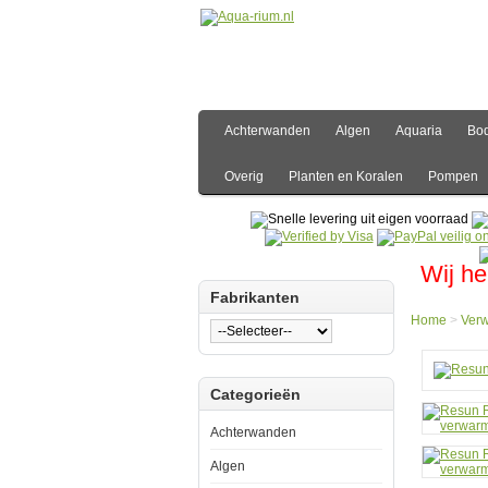
Achterwanden
Algen
Aquaria
Bo
Overig
Planten en Koralen
Pompen
Wij he
Fabrikanten
Home
>
Ver
Hom
Categorieën
Verw
Inter
Verw
Achterwanden
Resu
Risin
Algen
Heat
150w