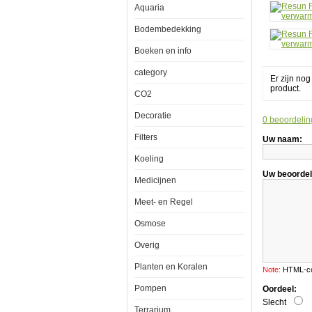
Aquaria
therm
verwa
Bodembedekking
Boeken en info
category
Er zijn no
Resun
product.
CO2
Rising
Heat
150w
Decoratie
0 beoordelin
thermostaat
verwarming
Filters
Uw naam:
Koeling
Uw beoordel
Medicijnen
Onderwater
Meet- en Regel
aquarium
verwarming
met
Osmose
spiraal
element.
Overig
De
verwarmer
Planten en Koralen
Note:
HTML-cod
heeft
een
Pompen
Oordeel:
gevoelige
en
Slecht
Terrarium
betrouwbare