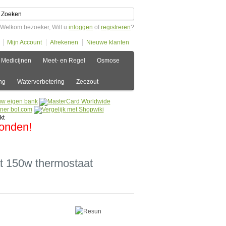
Welkom bezoeker, Wilt u
inloggen
of
registreren
?
Mijn Account
Afrekenen
Nieuwe klanten
Medicijnen
Meet- en Regel
Osmose
ng
Waterverbetering
Zeezout
zonden!
t 150w thermostaat