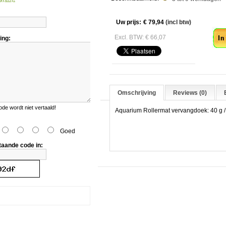
angdoek
Aa
Uw prijs:
€ 79,94
(incl btw)
Excl. BTW: € 66,07
ing:
Omschrijving
Reviews (0)
e wordt niet vertaald!
Aquarium Rollermat vervangdoek: 40 g / m
Goed
:
taande code in: