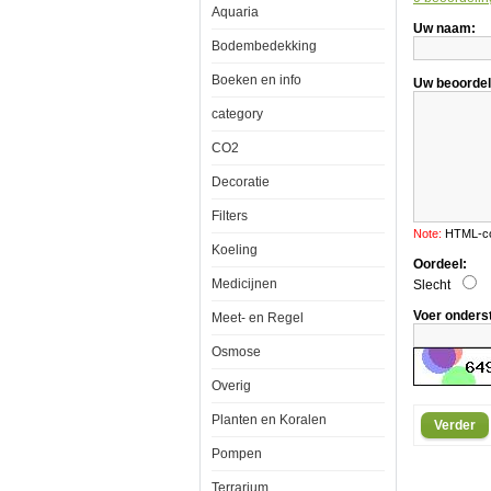
Aquaria
verv
Uw naam:
3
stuks
Bodembedekking
Boeken en info
Uw beoordel
category
Theiling
CO2
Rollermat
vervangdoek
3
Decoratie
stuks
Filters
Note:
HTML-cod
Koeling
Oordeel:
Aquarium
Medicijnen
Slecht
Rollermat
vervangdoek
Voer onders
Meet- en Regel
40
g
/
Osmose
mÃÂ²,
Overig
c.
45
m
Planten en Koralen
Verder
lang.
Set
Pompen
a
3
Terrarium