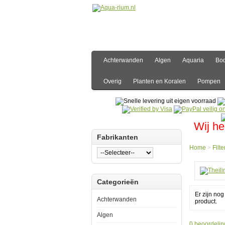
Achterwanden
Algen
Aquaria
Bo
Overig
Planten en Koralen
Pompen
Wij he
Fabrikanten
Home
>
Filte
Hom
Categorieën
Filter
Filter
Er zijn no
mater
Achterwanden
product.
en
toebe
Algen
Theil
0 beoordelin
Rolle