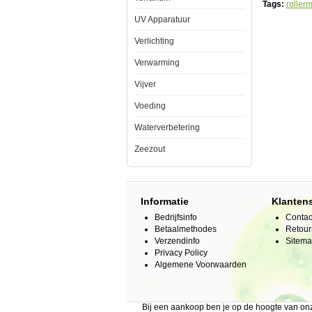
stuks.
Tags:
roller
UV Apparatuur
Diversen
Manufacture
Verlichting
by:
Diversen
Verwarming
Model:
THE-
Vijver
105
Product
ID:
Voeding
3.2
181
79.94
Waterverbetering
79.94
Available
Zeezout
from:
Aqua-
rium.nl
2026-
08-
Informatie
Klanten
20
Pre-
Bedrijfsinfo
Contac
Order
Betaalmethodes
Retour
New
Verzendinfo
Sitem
Privacy Policy
Algemene Voorwaarden
Bij een aankoop ben je op de hoogte van o