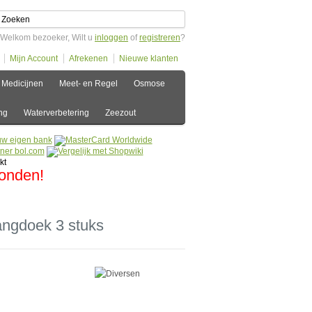
Welkom bezoeker, Wilt u
inloggen
of
registreren
?
Mijn Account
Afrekenen
Nieuwe klanten
Medicijnen
Meet- en Regel
Osmose
ng
Waterverbetering
Zeezout
zonden!
angdoek 3 stuks