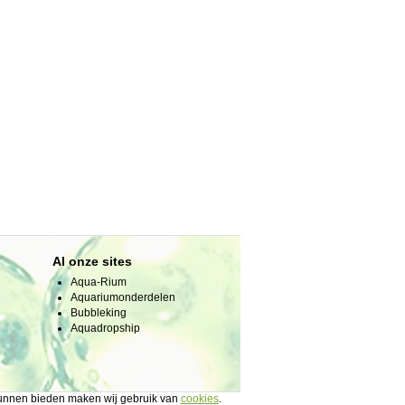
Al onze sites
Aqua-Rium
Aquariumonderdelen
Bubbleking
Aquadropship
 kunnen bieden maken wij gebruik van
cookies
.