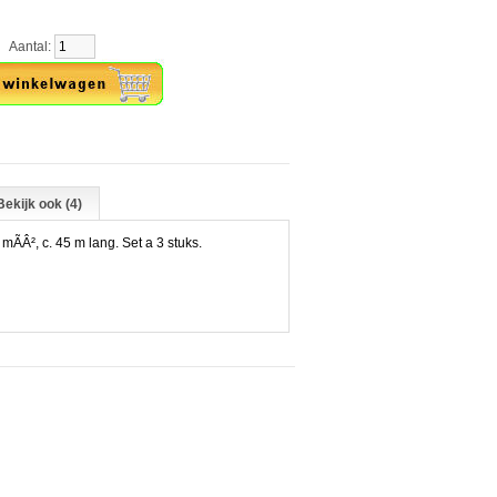
ntal:
Bekijk ook (4)
ÃÂ², c. 45 m lang. Set a 3 stuks.