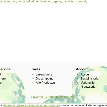
mat
,
rollermatt
,
vervangdoek
,
replacement
,
spare
,
navulling
,
rolernat
,
d
service
Tools
Account
t
Linkpartners
Account
neren
Dropshipping
Bestelhistorie
ap
Alle Producten
Verlanglijst
Nieuwsbrief
Powered By
Aquariumonderdelen.
nze
gebruiks-, lever- en algemene voorwaarden
. Om je de beste winkelervaring te