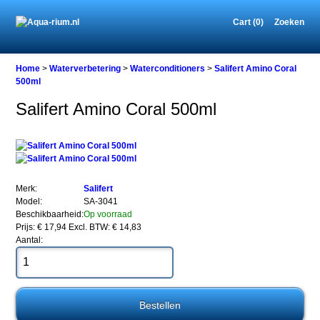
Cart (0)
Zoeken
Home
Home
>
Waterverbetering
>
Waterconditioners
>
Salifert Amino Coral
500ml
Salifert Amino Coral 500ml
Waterverbetering
Waterconditioners
Salifert
Amino
Coral
500ml
Merk:
Salifert
Model:
SA-3041
Beschikbaarheid:
Op voorraad
Prijs: € 17,94
Excl. BTW: € 14,83
Aantal:
Salifert
Amino
Coral
500ml