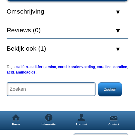
Omschrijving
Het
skelet
Reviews (0)
van
koralen
is
Bekijk ook (1)
opgebouwd
met
afwisselende
lagen
Tags:
salifert- sali-fert
,
amino
,
coral
,
koralenvoeding
,
coralline
,
coraline
,
van
acid
,
aminoacids
,
calciumcarbonaat
en
lagen
rijk
aan
aminozuren.
Deze
aminozuren
vervullen
veel
Home
Informatie
Account
Contact
belangrijke