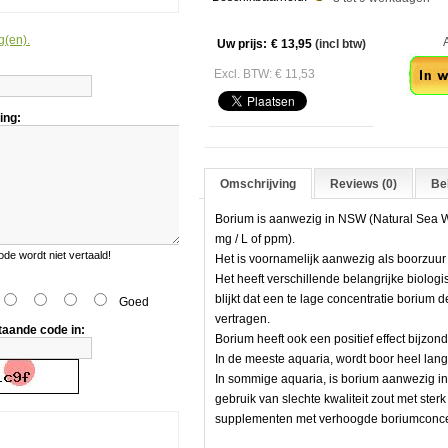
g(en).
Aan
Uw prijs:
€ 13,95
(incl btw)
Excl. BTW: € 11,53
ing:
Omschrijving
Reviews (0)
Bek
Borium is aanwezig in NSW (Natural Sea Wa
mg / L of ppm).
e wordt niet vertaald!
Het is voornamelijk aanwezig als boorzuur 
Het heeft verschillende belangrijke biologi
blijkt dat een te lage concentratie borium 
Goed
vertragen.
taande code in:
Borium heeft ook een positief effect bijzond
In de meeste aquaria, wordt boor heel lan
In sommige aquaria, is borium aanwezig in 
gebruik van slechte kwaliteit zout met ster
supplementen met verhoogde boriumconcen