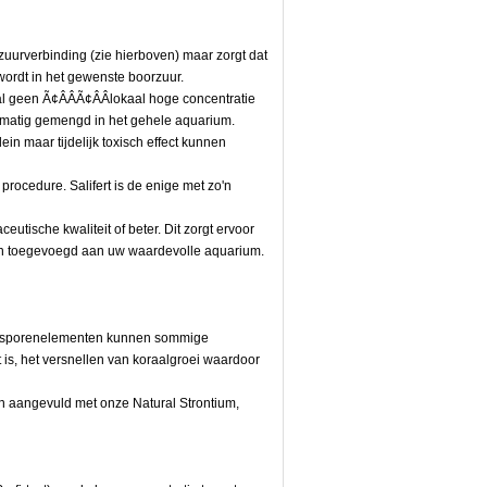
zuurverbinding (zie hierboven) maar zorgt dat
wordt in het gewenste boorzuur.
l geen Ã¢ÂÂÃ¢ÂÂlokaal hoge concentratie
jkmatig gemengd in het gehele aquarium.
ein maar tijdelijk toxisch effect kunnen
procedure. Salifert is de enige met zo'n
eutische kwaliteit of beter. Dit zorgt ervoor
n toegevoegd aan uw waardevolle aquarium.
el sporenelementen kunnen sommige
t is, het versnellen van koraalgroei waardoor
aangevuld met onze Natural Strontium,