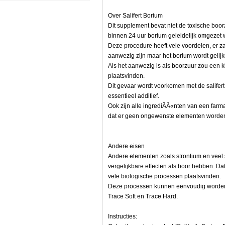
Over Salifert Borium
Dit supplement bevat niet de toxische boor
binnen 24 uur borium geleidelijk omgezet 
Deze procedure heeft vele voordelen, er za
aanwezig zijn maar het borium wordt geli
Als het aanwezig is als boorzuur zou een kl
plaatsvinden.
Dit gevaar wordt voorkomen met de salifert 
e
essentieel additief.
Ook zijn alle ingrediÃÂ«nten van een farmac
dat er geen ongewenste elementen worde
Andere eisen
Andere elementen zoals strontium en ve
vergelijkbare effecten als boor hebben. Da
vele biologische processen plaatsvinden.
Deze processen kunnen eenvoudig worden 
Trace Soft en Trace Hard.
Instructies: