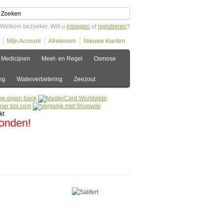
Welkom bezoeker, Wilt u
inloggen
of
registreren
?
Mijn Account
Afrekenen
Nieuwe klanten
Medicijnen
Meet- en Regel
Osmose
ng
Waterverbetering
Zeezout
zonden!