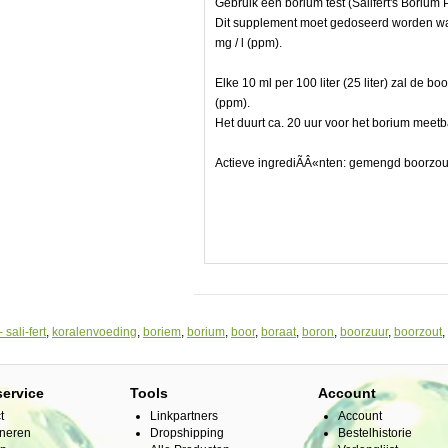
Gebruik een borium test (Salifert's Borium 
Dit supplement moet gedoseerd worden wan
mg / l (ppm).
Elke 10 ml per 100 liter (25 liter) zal de bo
(ppm).
Het duurt ca. 20 uur voor het borium meetba
Actieve ingrediÃÂ«nten: gemengd boorzou
- sali-fert
,
koralenvoeding
,
boriem
,
borium
,
boor
,
boraat
,
boron
,
boorzuur
,
boorzout
,
service
Tools
Account
t
Linkpartners
Account
neren
Dropshipping
Bestelhistorie