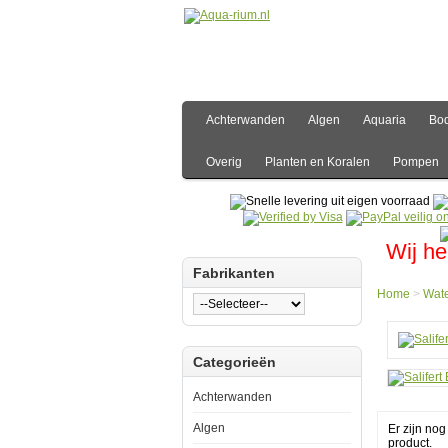
Achterwanden
Algen
Aquaria
Bo
Overig
Planten en Koralen
Pompen
Wij he
Fabrikanten
Home
>
Wate
Hom
Categorieën
Water
Water
Salife
Achterwanden
Bori
500m
Algen
Er zijn no
product.