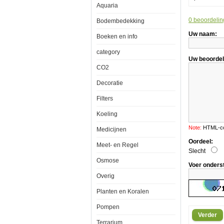
Aquaria
0 beoordelin
Bodembedekking
Salifert
Uw naam:
Borium
Boeken en info
500ml
category
Uw beoordel
CO2
Borium
Decoratie
is
aanwezig
Filters
in
NSW
(Natural
Koeling
Sea
Water)
Note:
HTML-cod
Medicijnen
in
een
Oordeel:
Meet- en Regel
matig
Slecht
lage
Osmose
concentratie
Voer onders
(4,4-
4,8
Overig
mg
/
Planten en Koralen
L
of
Pompen
ppm).
Verder
Het
Terrarium