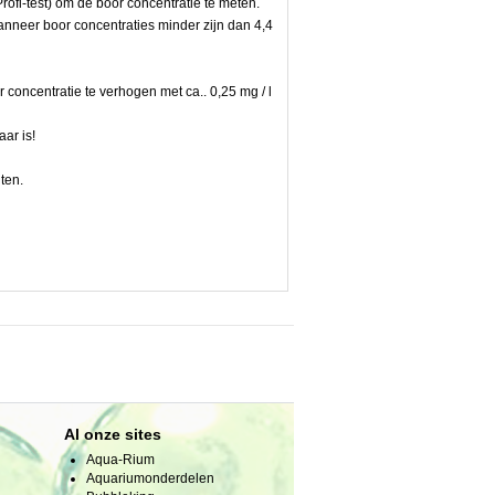
Profi-test) om de boor concentratie te meten.
neer boor concentraties minder zijn dan 4,4
or concentratie te verhogen met ca.. 0,25 mg / l
ar is!
ten.
Al onze sites
Aqua-Rium
Aquariumonderdelen