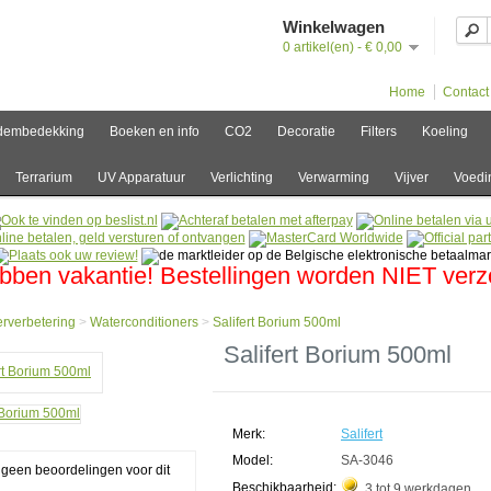
Winkelwagen
0 artikel(en) - € 0,00
Home
Contact
dembedekking
Boeken en info
CO2
Decoratie
Filters
Koeling
Terrarium
UV Apparatuur
Verlichting
Verwarming
Vijver
Voedi
bben vakantie! Bestellingen worden NIET ver
rverbetering
>
Waterconditioners
>
Salifert Borium 500ml
e
Salifert Borium 500ml
verbetering
conditioners
rt
Merk:
Salifert
um
l
Model:
SA-3046
g geen beoordelingen voor dit
Beschikbaarheid:
3 tot 9 werkdagen