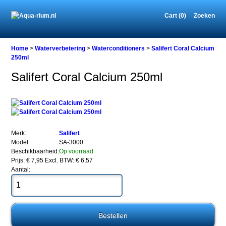
Cart (0)
Zoeken
Home
Home
>
Waterverbetering
>
Waterconditioners
>
Salifert Coral Calcium
250ml
Salifert Coral Calcium 250ml
Waterverbetering
Waterconditioners
Salifert
Coral
Calcium
250ml
Merk:
Salifert
Model:
SA-3000
Beschikbaarheid:
Op voorraad
Prijs: € 7,95
Excl. BTW: € 6,57
Aantal:
Salifert
Coral
Calcium
250ml