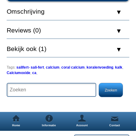
Omschrijving
Calcium
is
Reviews (0)
een
belangrijk
bestanddeel
Bekijk ook (1)
van
kalkalgen,
skelet
materiaal
Tags:
salifert- sali-fert
,
calcium
,
coral calcium
,
koralenvoeding
,
kalk
,
van
Calciumoxide
,
ca
,
harde
koralen
en
het
skelet
van
zacht
/
leder
koralen.
Home
Informatie
Account
Contact
Calcium