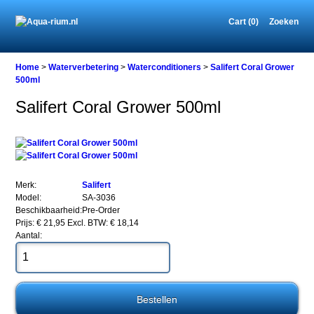
Cart (0)
Zoeken
Home
Home
>
Waterverbetering
>
Waterconditioners
>
Salifert Coral Grower
500ml
Salifert Coral Grower 500ml
Waterverbetering
Waterconditioners
Salifert
Coral
Grower
500ml
Merk:
Salifert
Model:
SA-3036
Beschikbaarheid:
Pre-Order
Prijs: € 21,95
Excl. BTW: € 18,14
Aantal:
Salifert
Coral
Grower
500ml