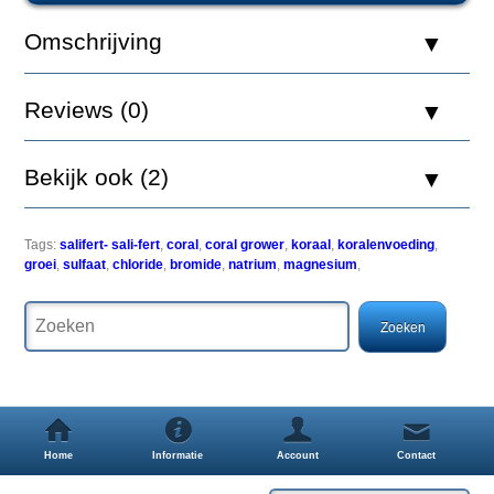
Omschrijving
Salifert
Coral
Reviews (0)
Grower
bevat
calcium,
Bekijk ook (2)
strontium
en
sporenelementen
(met
Tags:
salifert- sali-fert
,
coral
,
coral grower
,
koraal
,
koralenvoeding
,
uitzondering
groei
,
sulfaat
,
chloride
,
bromide
,
natrium
,
magnesium
,
van
jodium)
die
nodig
zijn
voor
de
groei
en
vermenigvuldiging
Home
Informatie
Account
Contact
van