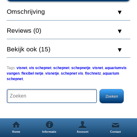
15cm
fijn
Omschrijving
groen
Reviews (0)
Een
Bekijk ook (15)
vis
vangen
kan
een
Tags:
visnet
,
vis schepnet
,
schepnet
,
schepnetje
,
visnet
,
aquariumvis
flinke
vangen
,
flexibel netje
,
visnetje
,
schepnet vis
,
fischnetz
,
aquarium
opgave
schepnet
,
zijn,
vooral
bij
de
kleine
zeer
snelle
vissen.
Home
Informatie
Account
Contact
Een