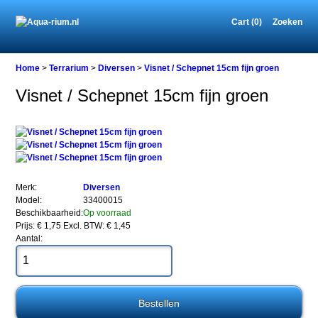
Cart (0)
Zoeken
Home
Home
>
Terrarium
>
Diversen
>
Visnet / Schepnet 15cm fijn groen
Visnet / Schepnet 15cm fijn groen
Terrarium
Diversen
Visnet
/
Schepnet
15cm
Merk:
Diversen
fijn
Model:
33400015
groen
Beschikbaarheid:
Op voorraad
Prijs: € 1,75
Excl. BTW: € 1,45
Aantal:
Visnet
/
Schepnet