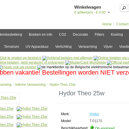
Winkelwagen
0 artikel(en) - € 0,00
Home
Contact
dembedekking
Boeken en info
CO2
Decoratie
Filters
Koeling
Terrarium
UV Apparatuur
Verlichting
Verwarming
Vijver
Voedi
bben vakantie! Bestellingen worden NIET ver
warming
>
Interne Verwarming
>
Hydor Theo 25w
e
Hydor Theo 25w
arming
ne
arming
Merk:
Hydor
r
Model:
T-01170
Beschikbaarheid:
Op voorraad