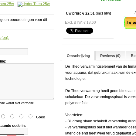
Aan
Uw prijs:
€ 22,51
(incl btw)
g geen beoordelingen voor dit
Excl. BTW: € 18,60
g(en).
Omschrijving
Reviews (0)
Bek
element
ing:
De Theo verwarmingselement van de firma
voor aquaria, dat gebruikt maakt van de ex
technologie.
De Theo verwarming heeft geen bimetaal m
element
schakelaar. De verwarmingsspiraal is ver
polymeer folie.
e wordt niet vertaald!
Voordelen:
Goed
- Bij droog staan schakelt verwarming aut
taande code in:
- Verwarmingsbuis barst niet wanneer dez
later gloeiend heet weer terug geplaatst w