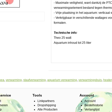
- Maximale veiligheid, want dankzij de PTC
verwarmingselement bestand tegen therm
- Vrije plaatsing in het aquarium: verticaa
- Verkrijgbaar in verschillende wattages
formaten.
Technische info:
Theo 25 watt
Aquarium inhoud tot 25 liter
e
piraal
hea
,
verwarming
,
staafverwarming
,
aquarium verwarming
,
verwarmingsbuis
,
heater
aar
service
Tools
Account
t
Linkpartners
Account
neren
Dropshipping
Bestelhistorie
ap
Alle Producten
Verlanglijst