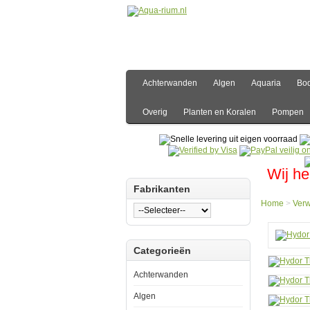
Achterwanden
Algen
Aquaria
Bo
Overig
Planten en Koralen
Pompen
Wij he
Fabrikanten
Home
>
Ver
Hom
Categorieën
Verw
Inter
Verw
Achterwanden
Hydo
Theo
Algen
25w