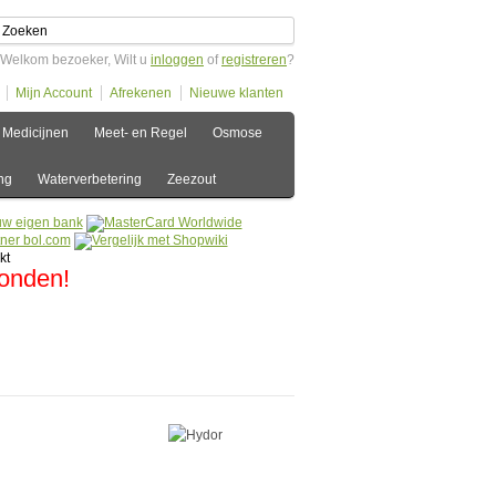
Welkom bezoeker, Wilt u
inloggen
of
registreren
?
Mijn Account
Afrekenen
Nieuwe klanten
Medicijnen
Meet- en Regel
Osmose
ng
Waterverbetering
Zeezout
zonden!