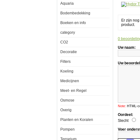
Aquaria
Bodembedekking
Er zijn no
Hydor
Boeken en info
product.
Theo
25w
category
0 beoordelin
CO2
Uw naam:
Decoratie
De
Theo
Filters
verwarmings
Uw beoordel
van
de
Koeling
firma
Hydor,
Medicijnen
is
een
Meet- en Regel
uniek
verwarmings
Osmose
voor
aquaria,
Note:
HTML-cod
dat
Overig
gebruikt
Oordeel:
maakt
Planten en Koralen
Slecht
van
de
Pompen
Voer onders
exclusieve
PTC
Terrarium