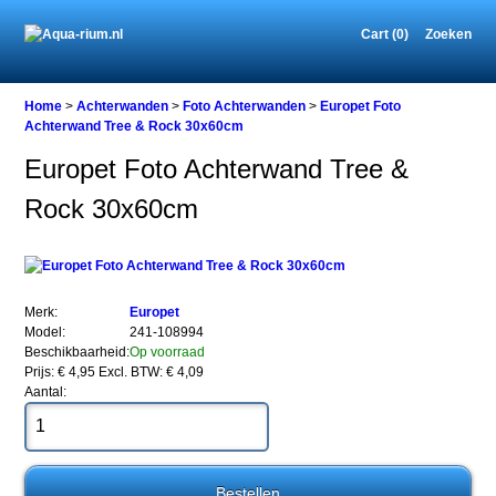
Cart (0)
Zoeken
Home
Home
>
Achterwanden
>
Foto Achterwanden
>
Europet Foto
Achterwand Tree & Rock 30x60cm
Europet Foto Achterwand Tree &
Achterwanden
Rock 30x60cm
Foto
Achterwanden
Europet
Foto
Achterwand
Tree
Merk:
Europet
&
Model:
241-108994
Rock
Beschikbaarheid:
Op voorraad
30x60cm
Prijs: € 4,95
Excl. BTW: € 4,09
Aantal: