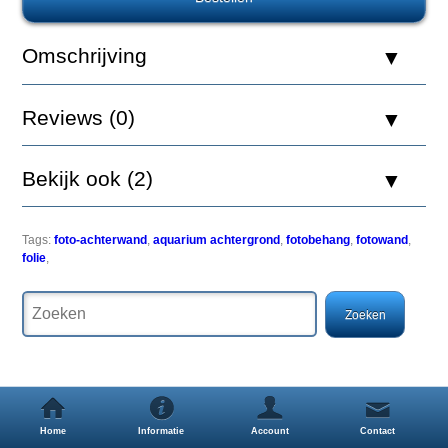
Europet
Foto
Achterwand
Omschrijving
Tree
&
Rock
Reviews (0)
30x60cm
Bekijk ook (2)
Een
Tags:
foto-achterwand
,
aquarium achtergrond
,
fotobehang
,
fotowand
,
simpele
folie
,
maar
zeer
effectieve
manier
om
uw
aquarium
een
uitstraling
Home
Informatie
Account
Contact
als