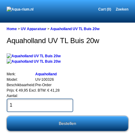
Cart (0)
Zoeken
Home
Home
>
UV Apparatuur
>
Aquaholland UV TL Buis 20w
Aquaholland UV TL Buis 20w
UV
Apparatuur
Aquaholland
UV
TL
Merk:
Aquaholland
Buis
Model:
UV-100326
20w
Beschikbaarheid:
Pre-Order
Prijs: € 49,95
Excl. BTW: € 41,28
Aantal:
Aquaholland
UV
TL
Buis
20w