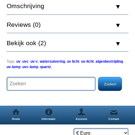
Omschrijving
UV-
Reviews (0)
C
lampen
dienen
Bekijk ook (2)
bij
continue
branden
na
Tags:
uv
,
uvc
,
uv-c
,
waterzuivering
,
uv licht
,
uv-licht
,
algenbestrijding
,
elke
uv-lamp
,
uvc-lamp
,
quartz
,
9000
branduren
(ongeveer
1
jaar)
te
worden
vervangen.
Bij
onderbroken
Home
Informatie
Account
Contact
gebruik
na