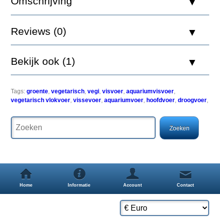
Omschrijving
Een
eiwitrijke
plantaardige
vlokvoer
Reviews (0)
voor
de
dagelijkse
Bekijk ook (1)
voeding
van
plantenetende
vis,
Tags:
groente
,
vegetarisch
,
vegi
,
visvoer
,
aquariumvisvoer
,
en
vegetarisch vlokvoer
,
vissevoer
,
aquariumvoer
,
hoofdvoer
,
droogvoer
,
een
perfect
aanvullend
voedsel
voor
omnivore
soorten.
BÃÂ¨ta-
glucan,
een
Home
Informatie
Account
Contact
Immuns.
Stimulator
en