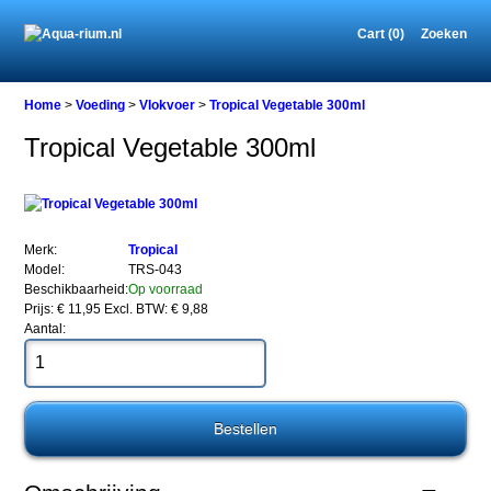
Cart (0)
Zoeken
Home
Home
>
Voeding
>
Vlokvoer
>
Tropical Vegetable 300ml
Tropical Vegetable 300ml
Voeding
Vlokvoer
Tropical
Vegetable
Merk:
Tropical
300ml
Model:
TRS-043
Beschikbaarheid:
Op voorraad
Prijs: € 11,95
Excl. BTW: € 9,88
Aantal:
Tropical
Vegetable
300ml