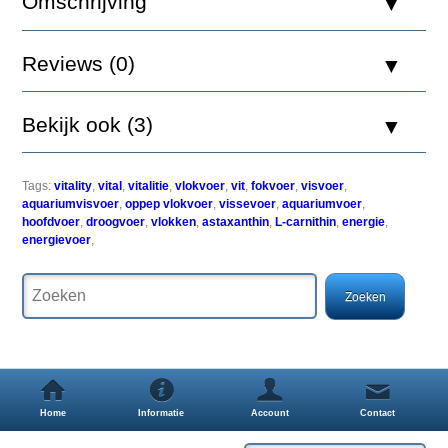
Omschrijving
Reviews (0)
Vitality
Color
is
Bekijk ook (3)
een
zeer
voedzaam,
speciaal
Tags:
vitality
,
vital
,
vitalitie
,
vlokvoer
,
vit
,
fokvoer
,
visvoer
,
kleurversterkend
aquariumvisvoer
,
oppep vlokvoer
,
vissevoer
,
aquariumvoer
,
vlok
hoofdvoer
,
droogvoer
,
vlokken
,
astaxanthin
,
L-carnithin
,
energie
,
voedsel
energievoer
,
voor
alle
aquariumvissen.
De
meegeleverde
L-
Carnitine
bevordert
de
vetverbranding
Home
Informatie
Account
Contact
en