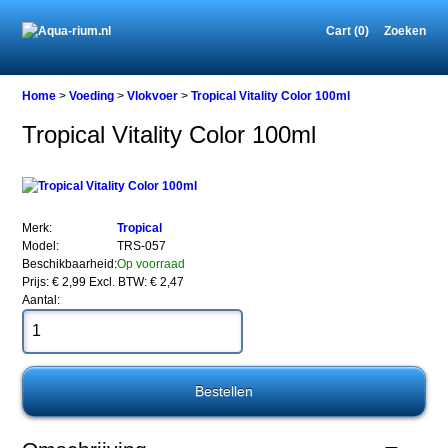
Cart (0)
Zoeken
Home
Home
>
Voeding
>
Vlokvoer
>
Tropical Vitality Color 100ml
Tropical Vitality Color 100ml
Voeding
Vlokvoer
Tropical
Vitality
Merk:
Tropical
Color
Model:
TRS-057
100ml
Beschikbaarheid:
Op voorraad
Prijs: € 2,99
Excl. BTW: € 2,47
Aantal:
Tropical
Vitality
Color
100ml