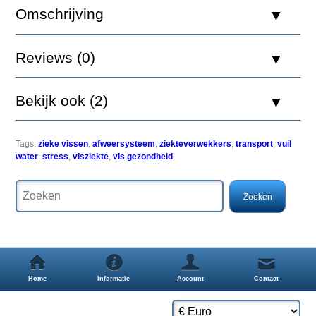
Omschrijving
Reviews (0)
Innovatief
middel
om
Bekijk ook (2)
medicijngebruik
bij
zieke
vissen
Tags:
zieke vissen
,
afweersysteem
,
ziekteverwekkers
,
transport
,
vuil
te
water
,
stress
,
visziekte
,
vis gezondheid
,
voorkomen.
Elke
vis
beschikt
over
een
natuurlijk
afweersysteem
Home
Informatie
Account
Contact
tegen
ziekteverwekkers.
Omstandigheden