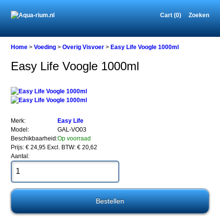
Cart (0)
Zoeken
Home
Home
>
Voeding
>
Overig Visvoer
>
Easy Life Voogle 1000ml
Easy Life Voogle 1000ml
Voeding
Overig
Visvoer
Easy
Life
Merk:
Easy Life
Voogle
Model:
GAL-VO03
1000ml
Beschikbaarheid:
Op voorraad
Prijs: € 24,95
Excl. BTW: € 20,62
Aantal:
Easy
Life
Voogle
1000ml