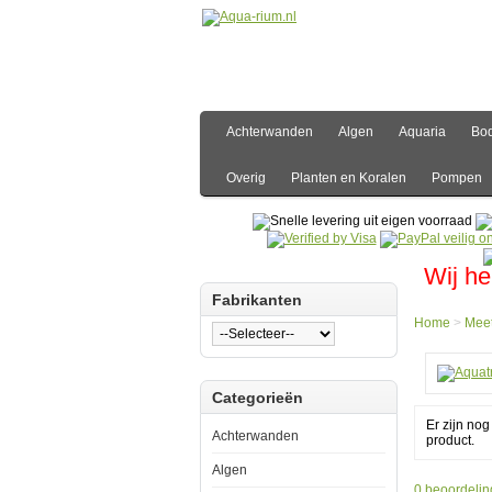
Achterwanden
Algen
Aquaria
Bo
Overig
Planten en Koralen
Pompen
Wij he
Fabrikanten
Home
>
Meet
Hom
Categorieën
Meet-
en
Er zijn no
Rege
Achterwanden
product.
PH
Aquat
Algen
ACQ4
0 beoordelin
PH10