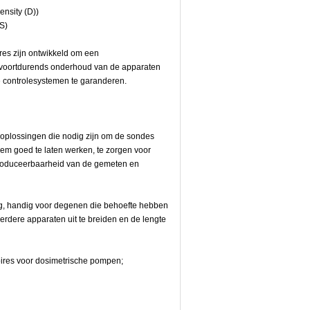
nsity (D))
S)
res zijn ontwikkeld om een
n voortdurends onderhoud van de apparaten
e controlesystemen te garanderen.
s oplossingen die nodig zijn om de sondes
em goed te laten werken, te zorgen voor
roduceerbaarheid van de gemeten en
ng, handig voor degenen die behoefte hebben
rdere apparaten uit te breiden en de lengte
ires voor dosimetrische pompen;