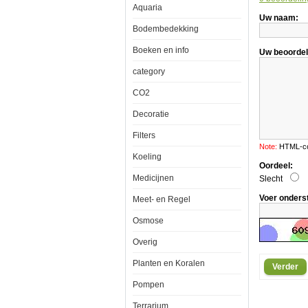
Aquaria
Calibr
Uw naam:
IJkvlo
75ml
Bodembedekking
Boeken en info
Uw beoordel
category
CO2
Decoratie
Aquatronica
ACQ410-
PH10
Filters
Calibratie
Note:
HTML-cod
IJkvloeistof
Koeling
75ml
Oordeel:
Medicijnen
Slecht
Voer onders
Meet- en Regel
Osmose
Aquatronica
Overig
calibratie-
oplossingen
Planten en Koralen
Verder
hebben
een
Pompen
belangrijke
taak
Terrarium