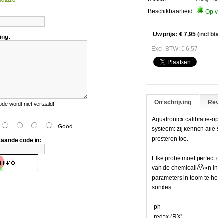
atie
Beschikbaarheid:
Op v
eistof
Uw prijs:
€ 7,95
(incl bt
ing:
Excl. BTW: € 6,57
Omschrijving
Rev
e wordt niet vertaald!
Aquatronica calibratie-o
Goed
systeem: zij kennen alle
presteren toe.
taande code in:
Elke probe moet perfect
van de chemicaliÃÂ«n in
parameters in toom te h
sondes:
-ph
-redox (RX)