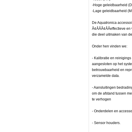
-Hoge geleidbaarheid (De
-Lage geleidbaarheid (M
De Aquatronica accessoi
Ã¢ÂÂÃ¢ÂÂeffectieve e
die deel uitmaken van d
Onder hen vinden we:
- Kalibratie en reiniging
aangesloten op het syste
betrouwbaarheid en rep
verzamelde data.
- Aansluitingen bedradi
om de afstand tussen mee
te verhogen
- Onderdelen en accesso
«n
- Sensor houders.