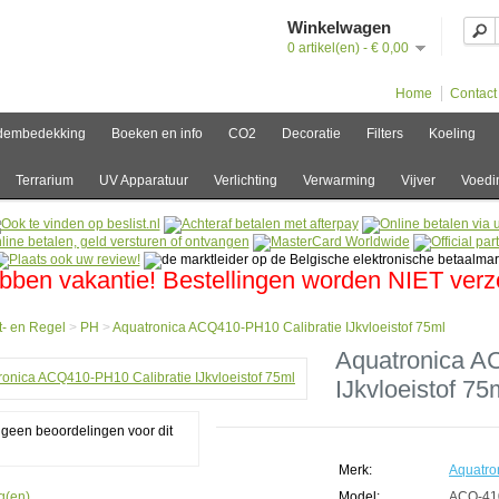
Winkelwagen
0 artikel(en) - € 0,00
Home
Contact
dembedekking
Boeken en info
CO2
Decoratie
Filters
Koeling
Terrarium
UV Apparatuur
Verlichting
Verwarming
Vijver
Voedi
bben vakantie! Bestellingen worden NIET ver
- en Regel
>
PH
>
Aquatronica ACQ410-PH10 Calibratie IJkvloeistof 75ml
e
Aquatronica A
IJkvloeistof 75
g geen beoordelingen voor dit
l
ronica
Merk:
Aquatro
10-
g(en).
Model:
ACQ-41