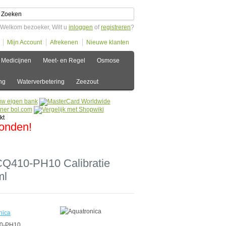
Welkom bezoeker, Wilt u
inloggen
of
registreren
?
Mijn Account
Afrekenen
Nieuwe klanten
Medicijnen
Meet- en Regel
Osmose
ng
Waterverbetering
Zeezout
zonden!
CQ410-PH10 Calibratie
ml
nica
0-PH10