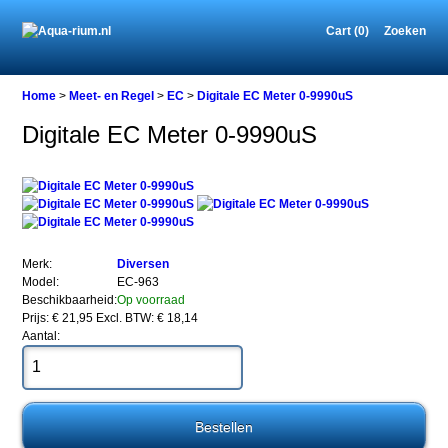
Cart (0)
Zoeken
Home
Home
>
Meet- en Regel
>
EC
>
Digitale EC Meter 0-9990uS
Digitale EC Meter 0-9990uS
Meet-
en
Regel
EC
Digitale
EC
Merk:
Diversen
Meter
Model:
EC-963
0-
Beschikbaarheid:
Op voorraad
9990uS
Prijs: € 21,95
Excl. BTW: € 18,14
Aantal:
Digitale