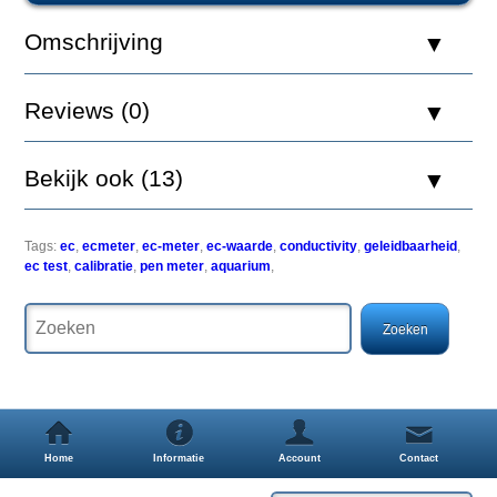
EC
Meter
Omschrijving
0-
9990uS
Reviews (0)
Bekijk ook (13)
Om
een
optimaal
Tags:
ec
,
ecmeter
,
ec-meter
,
ec-waarde
,
conductivity
,
geleidbaarheid
,
resultaat
ec test
,
calibratie
,
pen meter
,
aquarium
,
in
uw
aquarium
te
bereiken
is
het
regelmatig
testen
van
Home
Informatie
Account
Contact
de