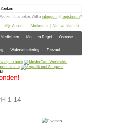
Welkom bezoeker, Wilt u
inloggen
of
registreren
?
Mijn Account
Afrekenen
Nieuwe klanten
Medicijnen
Meet- en Regel
Osmose
ng
Waterverbetering
Zeezout
zonden!
PH 1-14