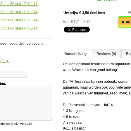
Aant
Uw prijs:
€ 3,50
(incl btw)
Excl. BTW: € 2,89
g geen beoordelingen voor dit
Omschrijving
Reviews (0)
Bek
g(en).
Om een optimaal resultaat in uw aquarium t
waterÃÂ­kwaliteit van groot belang.
De PH Test strips kunnen gebruikt worden
ing:
aquarium, maar worden ook voor vele and
van de waarde van frituurvet, zeep, melk, aa
De PH schaal loopt van 1 tot 14
1-3 is erg zuur.
4-6 is zuur.
7 is neutraal.
e wordt niet vertaald!
8-11 is basisch.