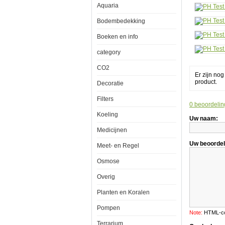
Aquaria
80
stuks
PH
Bodembedekking
1-
14
Boeken en info
category
CO2
Er zijn no
product.
Decoratie
Filters
0 beoordelin
PH
Test
Koeling
Uw naam:
Strips
80
Medicijnen
stuks
PH
Uw beoordel
Meet- en Regel
1-
14
Osmose
Overig
Planten en Koralen
Pompen
Note:
HTML-cod
Om
Terrarium