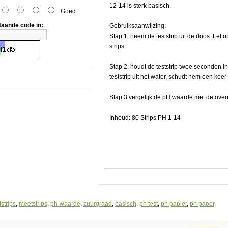
12-14 is sterk basisch.
Goed
taande code in:
Gebruiksaanwijzing:
Stap 1: neem de teststrip uit de doos. Let 
strips.
Stap 2: houdt de teststrip twee seconden 
teststrip uit het water, schudt hem een keer
Stap 3:vergelijk de pH waarde met de ove
Inhoud: 80 Strips PH 1-14
tstrips
,
meetstrips
,
ph-waarde
,
zuurgraad
,
basisch
,
ph test
,
ph papier
,
ph paper
,