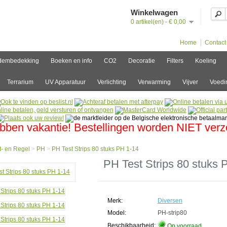
Winkelwagen
0 artikel(en) - € 0,00
Home
Contact
dembedekking
Boeken en info
CO2
Decoratie
Filters
Koeling
Terrarium
UV Apparatuur
Verlichting
Verwarming
Vijver
Voedi
bben vakantie! Bestellingen worden NIET ver
- en Regel
>
PH
>
PH Test Strips 80 stuks PH 1-14
e
PH Test Strips 80 stuks 
l
Merk:
Diversen
Model:
PH-strip80
Beschikbaarheid:
Op voorraad