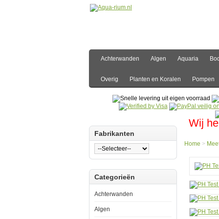
Achterwanden
Algen
Aquaria
Bo
Overig
Planten en Koralen
Pompen
Wij he
Fabrikanten
Home
>
Meet
Hom
Categorieën
Meet-
en
Rege
Achterwanden
PH
PH
Algen
Test
Strips