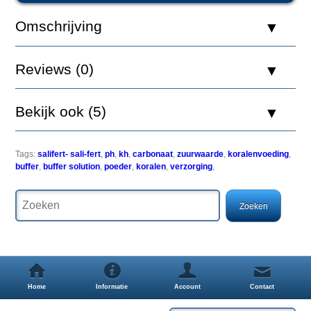
+
pH
Omschrijving
Buffer
250ml
Reviews (0)
Bekijk ook (5)
Salifert
KH
+
Tags:
salifert- sali-fert
,
ph
,
kh
,
carbonaat
,
zuurwaarde
,
koralenvoeding
,
pH
buffer
,
buffer solution
,
poeder
,
koralen
,
verzorging
,
Buffer
is
een
sterk
geconcentreerd,
snel
oplosbaar
poeder
dat
alkaliteit
Home
Informatie
Account
Contact
verhoogt