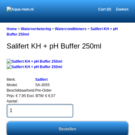
Cart (0)
Zoeken
Home
Home
>
Waterverbetering
>
Waterconditioners
>
Salifert KH + pH
Buffer 250ml
Salifert KH + pH Buffer 250ml
Waterverbetering
Waterconditioners
Salifert
KH
+
pH
Merk:
Salifert
Buffer
Model:
SA-3055
250ml
Beschikbaarheid:
Pre-Order
Prijs: € 7,95
Excl. BTW: € 6,57
Aantal:
Salifert
KH