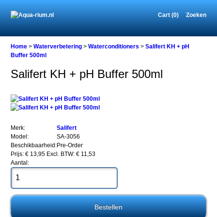
Cart (0)
Zoeken
Home
Home
>
Waterverbetering
>
Waterconditioners
>
Salifert KH + pH
Buffer 500ml
Salifert KH + pH Buffer 500ml
Waterverbetering
Waterconditioners
Salifert
KH
+
pH
Merk:
Salifert
Buffer
Model:
SA-3056
500ml
Beschikbaarheid:
Pre-Order
Prijs: € 13,95
Excl. BTW: € 11,53
Aantal:
Salifert
KH