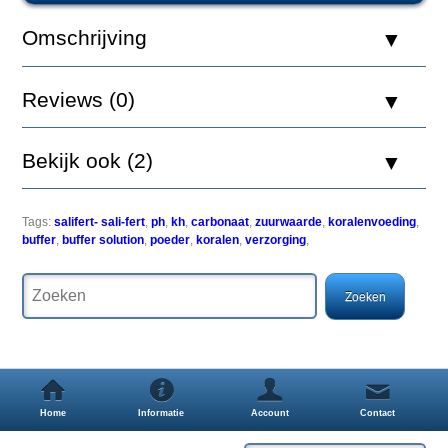
+
pH
Omschrijving
Buffer
500ml
Reviews (0)
Bekijk ook (2)
Salifert
KH
+
Tags:
salifert- sali-fert
,
ph
,
kh
,
carbonaat
,
zuurwaarde
,
koralenvoeding
,
pH
buffer
,
buffer solution
,
poeder
,
koralen
,
verzorging
,
Buffer
is
een
sterk
geconcentreerd,
snel
oplosbaar
poeder
dat
alkaliteit
Home
Informatie
Account
Contact
verhoogt