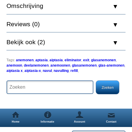
X
Omschrijving
400ml
navulling
Reviews (0)
Bekijk ook (2)
Aiptasia
sp.
worden
beschouwd
Tags:
anemonen
,
aptasia
,
aiptasia
,
eliminator
,
exit
,
glasanemonen
,
als
anemoon
,
deelanemonen
,
anemoonen
,
glasanemonen
,
glas-anemonen
,
ongedierte
aiptasia x
,
aiptasia-x
,
navul
,
navulling
,
refill
,
in
het
zeeaquarium,
omdat
ze
belastend
zijn
voor
koralen
Home
Informatie
Account
Contact
om
hen