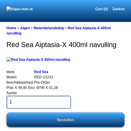
Cart (0)
Zoeken
Home
Home
>
Algen
>
Waterbehandeling
>
Red Sea Aiptasia-X 400ml
navulling
Red Sea Aiptasia-X 400ml navulling
Algen
Waterbehandeling
Red
Sea
Aiptasia-
Merk:
Red Sea
X
Model:
RED-22233
400ml
Beschikbaarheid:
Pre-Order
navulling
Prijs: € 49,95
Excl. BTW: € 41,28
Aantal:
Red
Sea
Aiptasia-