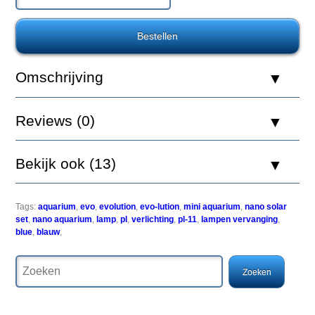
Evolux
Blue
30000K
Omschrijving
De
Reviews (0)
Evolution
bevat
2
Bekijk ook (13)
PL
11
watt
lampen
Tags:
aquarium
,
evo
,
evolution
,
evo-lution
,
mini aquarium
,
nano solar
van
set
,
nano aquarium
,
lamp
,
pl
,
verlichting
,
pl-11
,
lampen vervanging
,
het
blue
,
blauw
,
type
Evolux.
Deze
zijn
speciaal
ter