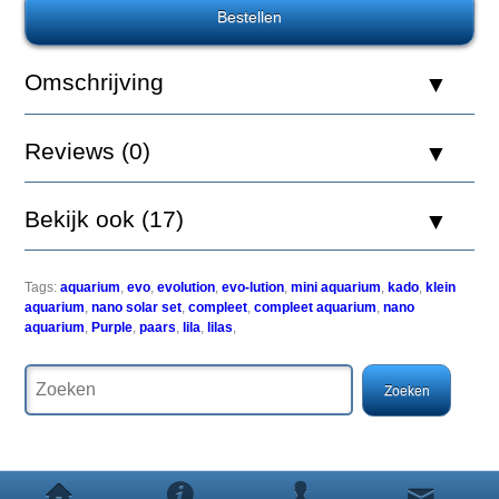
De
Omschrijving
Evolution
is
een
functioneel
Reviews (0)
en
eigentijds
mini
Bekijk ook (17)
aquarium,
ontworpen
om
individuele
Tags:
aquarium
,
evo
,
evolution
,
evo-lution
,
mini aquarium
,
kado
,
klein
biotopen
aquarium
,
nano solar set
,
compleet
,
compleet aquarium
,
nano
zo
aquarium
,
Purple
,
paars
,
lila
,
lilas
,
dicht
mogelijk
te
benaderen.
Het Evolution
aquarium
kan
probleemloos