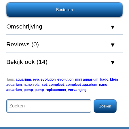
980
Submersible
Pump
Opvoerpomp
Omschrijving
Reviews (0)
550
L/uur
regelbare
Bekijk ook (14)
pomp
voor
aquariums
(verbruik
Tags:
aquarium
,
evo
,
evolution
,
evo-lution
,
mini aquarium
,
kado
,
klein
9
aquarium
,
nano solar set
,
compleet
,
compleet aquarium
,
nano
W).
aquarium
,
pomp
,
pump
,
replacement
,
vervanging
,
550
liter
per
uur.
Laat
de