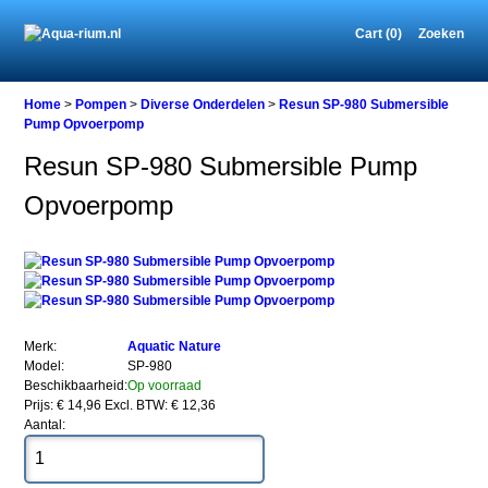
Cart (0)
Zoeken
Home
Home
>
Pompen
>
Diverse Onderdelen
>
Resun SP-980 Submersible
Pump Opvoerpomp
Resun SP-980 Submersible Pump
Pompen
Opvoerpomp
Diverse
Onderdelen
Resun
SP-
980
Submersible
Pump
Opvoerpomp
Merk:
Aquatic Nature
Model:
SP-980
Beschikbaarheid:
Op voorraad
Prijs: € 14,96
Excl. BTW: € 12,36
Aantal:
Resun
SP-