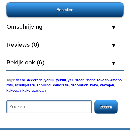
Aquatic
Nature
Decor
Kakogan
Stone
Omschrijving
2
Reviews (0)
Bekijk ook (6)
Kakogan
Ten'yo
oftewel
stenen
Tags:
decor
,
decoratie
,
yehliu
,
yehlui
,
yeli
,
steen
,
stone
,
takashi amano
,
draak
rots
,
schuilplaats
,
schuilhol
,
dekoratie
,
decoration
,
kako
,
kakogen
,
zijn
kakogan
,
kako-gan
,
gan
,
prachtig
mooie
machine
vervaardigde
stenen
met
een