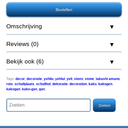
Aquatic
Nature
Decor
Kakogan
Stone
Omschrijving
5.
Reviews (0)
Bekijk ook (6)
Kakogan
Ten'yo
oftewel
stenen
Tags:
decor
,
decoratie
,
yehliu
,
yehlui
,
yeli
,
steen
,
stone
,
takashi amano
,
draak
rots
,
schuilplaats
,
schuilhol
,
dekoratie
,
decoration
,
kako
,
kakogen
,
zijn
kakogan
,
kako-gan
,
gan
,
prachtig
mooie
machine
vervaardigde
stenen
met
een