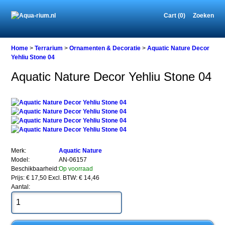
Cart (0)
Zoeken
Home
Home
>
Terrarium
>
Ornamenten & Decoratie
>
Aquatic Nature Decor
Yehliu Stone 04
Aquatic Nature Decor Yehliu Stone 04
Terrarium
Ornamenten
&
Decoratie
Aquatic
Nature
Decor
Yehliu
Merk:
Aquatic Nature
Stone
Model:
AN-06157
04
Beschikbaarheid:
Op voorraad
Prijs: € 17,50
Excl. BTW: € 14,46
Aantal: