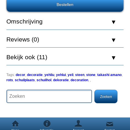
Aquatic
Nature
Decor
Omschrijving
Yehliu
Stone
04
Reviews (0)
Bekijk ook (11)
Yehliu
Tags:
decor
,
decoratie
,
yehliu
,
yehlui
,
yeli
,
steen
,
stone
,
takashi amano
,
is
rots
,
schuilplaats
,
schuilhol
,
dekoratie
,
decoration
,
,
een
kaap
aan
de
noordkust
van
Taiwan
in
de