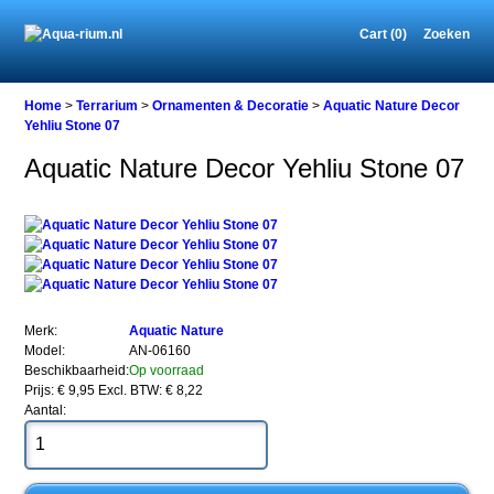
Cart (0)
Zoeken
Home
Home
>
Terrarium
>
Ornamenten & Decoratie
>
Aquatic Nature Decor
Yehliu Stone 07
Aquatic Nature Decor Yehliu Stone 07
Terrarium
Ornamenten
&
Decoratie
Aquatic
Nature
Decor
Yehliu
Merk:
Aquatic Nature
Stone
Model:
AN-06160
07
Beschikbaarheid:
Op voorraad
Prijs: € 9,95
Excl. BTW: € 8,22
Aantal: