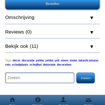
Aquatic
Nature
Decor
Omschrijving
Yehliu
Stone
07
Reviews (0)
Bekijk ook (11)
Yehliu
Tags:
decor
,
decoratie
,
yehliu
,
yehlui
,
yeli
,
steen
,
stone
,
takashi amano
,
is
rots
,
schuilplaats
,
schuilhol
,
dekoratie
,
decoration
,
,
een
kaap
aan
de
noordkust
van
Taiwan
in
de