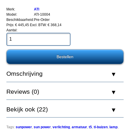
ATI
Sunpower
Merk:
ATI
T5
Model:
ATI-10004
Armatuur
Beschikbaarheid:
Pre-Order
4x39watt
Prijs: € 445,45
Excl. BTW: € 368,14
-
Aantal:
Dimbaar
Een
Omschrijving
favoriet
onder
hobbyisten
Reviews (0)
die
top-
of-
the-
Bekijk ook (22)
line
prestaties
tegen
lage
Tags:
sunpower
,
sun power
,
verlichting
,
armatuur
,
t5
,
tl-buizen
,
lamp
,