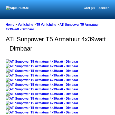
Cart (0)
Zoeken
Home
Home
>
Verlichting
>
T5 Verlichting
>
ATI Sunpower T5 Armatuur
4x39watt - Dimbaar
ATI Sunpower T5 Armatuur 4x39watt
Verlichting
- Dimbaar
T5
Verlichting
ATI
Sunpower
T5
Armatuur
4x39watt
-
Dimbaar