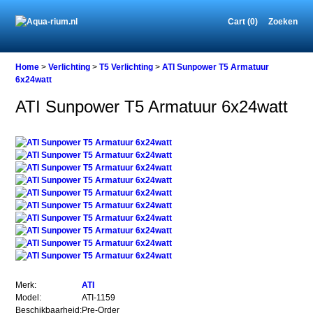
Cart (0)
Zoeken
Home
Home
>
Verlichting
>
T5 Verlichting
>
ATI Sunpower T5 Armatuur
6x24watt
ATI Sunpower T5 Armatuur 6x24watt
Verlichting
T5
Verlichting
ATI
Sunpower
T5
Armatuur
6x24watt
ATI
Merk:
ATI
Sunpower
Model:
ATI-1159
T5
Beschikbaarheid:
Pre-Order