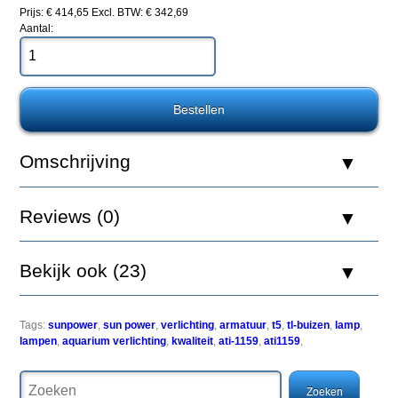
Armatuur
Prijs: € 414,65
Excl. BTW: € 342,69
6x24watt
Aantal:
Een
favoriet
onder
Omschrijving
hobbyisten
die
top-
Reviews (0)
of-
the-
line
prestaties
Bekijk ook (23)
tegen
lage
kosten
willen.
Tags:
sunpower
,
sun power
,
verlichting
,
armatuur
,
t5
,
tl-buizen
,
lamp
,
Net
lampen
,
aquarium verlichting
,
kwaliteit
,
ati-1159
,
ati1159
,
als
de
ATI