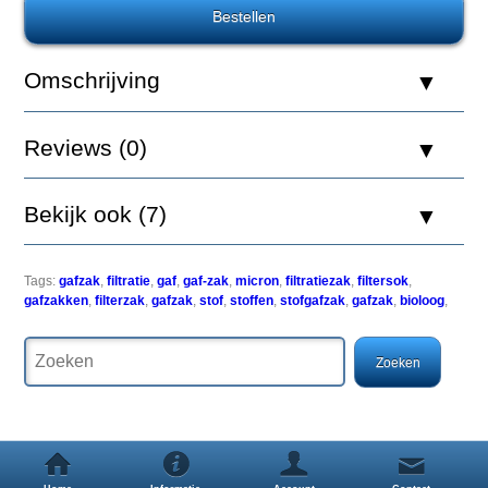
cm
25
micron
Omschrijving
Reviews (0)
Een
Gafzak
is
Bekijk ook (7)
een
filtratiezak
bestaande
uit
Tags:
gafzak
,
filtratie
,
gaf
,
gaf-zak
,
micron
,
filtratiezak
,
filtersok
,
diverse
gafzakken
,
filterzak
,
gafzak
,
stof
,
stoffen
,
stofgafzak
,
gafzak
,
bioloog
,
lagen
druk
geperst
waterdoorlatend
vezelmateriaal.
Van
origine
werd
de