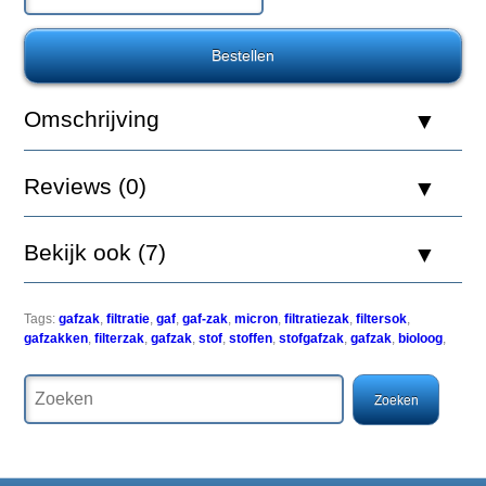
Nylon
10
cm
300
micron
Omschrijving
Reviews (0)
Een
Gafzak
is
Bekijk ook (7)
een
filtratiezak
bestaande
uit
Tags:
gafzak
,
filtratie
,
gaf
,
gaf-zak
,
micron
,
filtratiezak
,
filtersok
,
diverse
gafzakken
,
filterzak
,
gafzak
,
stof
,
stoffen
,
stofgafzak
,
gafzak
,
bioloog
,
lagen
druk
geperst
waterdoorlatend
vezelmateriaal.
Van
origine