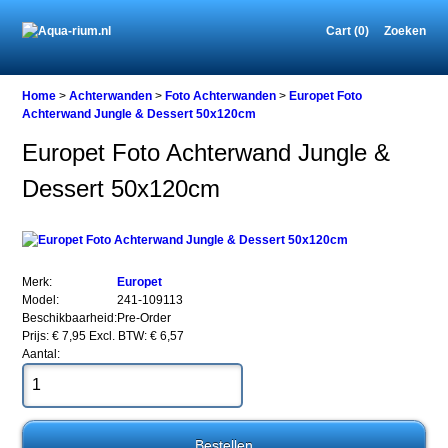
Cart (0)
Zoeken
Home
Home
>
Achterwanden
>
Foto Achterwanden
>
Europet Foto
Achterwand Jungle & Dessert 50x120cm
Europet Foto Achterwand Jungle &
Achterwanden
Dessert 50x120cm
Foto
Achterwanden
Europet
Foto
Achterwand
Jungle
Merk:
Europet
&
Model:
241-109113
Dessert
Beschikbaarheid:
Pre-Order
50x120cm
Prijs: € 7,95
Excl. BTW: € 6,57
Aantal: