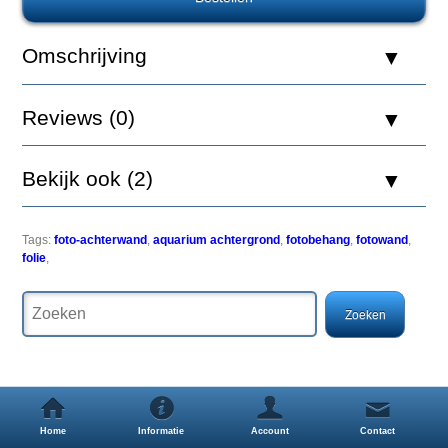
Europet
Foto
Achterwand
Omschrijving
Jungle
&
Dessert
Reviews (0)
50x120cm
Bekijk ook (2)
Een
Tags:
foto-achterwand
,
aquarium achtergrond
,
fotobehang
,
fotowand
,
simpele
folie
,
maar
zeer
effectieve
manier
om
uw
aquarium
een
uitstraling
Home
Informatie
Account
Contact
als