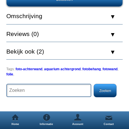
Europet
Foto
Achterwand
Omschrijving
Jungle
&
Dessert
Reviews (0)
40x80cm
Bekijk ook (2)
Een
Tags:
foto-achterwand
,
aquarium achtergrond
,
fotobehang
,
fotowand
,
simpele
folie
,
maar
zeer
effectieve
manier
om
uw
aquarium
een
uitstraling
Home
Informatie
Account
Contact
als