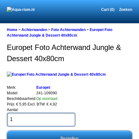
Cart (0)
Zoeken
Home
Home
>
Achterwanden
>
Foto Achterwanden
>
Europet Foto
Achterwand Jungle & Dessert 40x80cm
Europet Foto Achterwand Jungle &
Achterwanden
Dessert 40x80cm
Foto
Achterwanden
Europet
Foto
Achterwand
Jungle
Merk:
Europet
&
Model:
241-109090
Dessert
Beschikbaarheid:
Op voorraad
40x80cm
Prijs: € 5,95
Excl. BTW: € 4,92
Aantal: