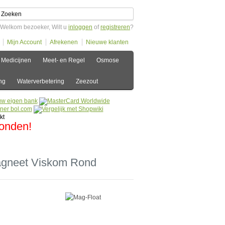
Welkom bezoeker, Wilt u
inloggen
of
registreren
?
Mijn Account
Afrekenen
Nieuwe klanten
Medicijnen
Meet- en Regel
Osmose
ng
Waterverbetering
Zeezout
zonden!
agneet Viskom Rond