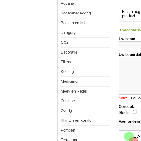
Aquaria
Rond
Er zijn no
Bodembedekking
product.
Boeken en info
Mag-
0 beoordelin
category
Float
20
Uw naam:
CO2
Algenmagne
Viskom
Rond
Decoratie
Uw beoordel
Filters
Koeling
De
Mag-
Medicijnen
Float
revolutionair
Meet- en Regel
gepatenteer
drijvende
Note:
HTML-cod
aquarium
Osmose
reiniger
Oordeel:
verwijdert
Overig
Slecht
algen
uit
Planten en Koralen
Voer onders
je
aquarium
Pompen
zonder
natte
Terrarium
handen