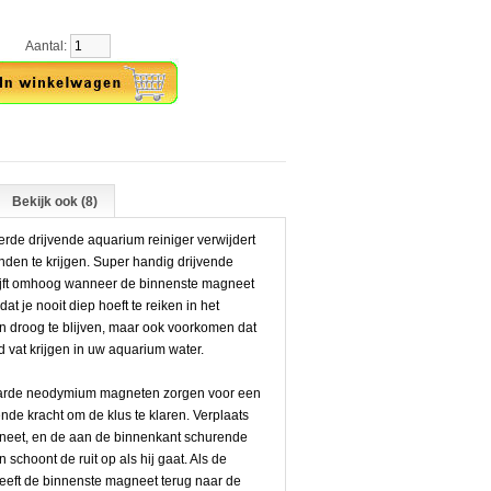
antal:
Bekijk ook (8)
erde drijvende aquarium reiniger verwijdert
nden te krijgen. Super handig drijvende
drijft omhoog wanneer de binnenste magneet
t je nooit diep hoeft te reiken in het
en droog te blijven, maar ook voorkomen dat
id vat krijgen in uw aquarium water.
aarde neodymium magneten zorgen voor een
e kracht om de klus te klaren. Verplaats
neet, en de aan de binnenkant schurende
 schoont de ruit op als hij gaat. Als de
eft de binnenste magneet terug naar de