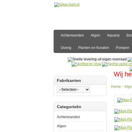
Achterwanden
Algen
Aquaria
Bo
Overig
Planten en Koralen
Pompen
Wij he
Fabrikanten
Home
>
Alge
Hom
Categorieën
Algen
Algm
Mag-
Achterwanden
Float
20
Algen
Alge
Visk