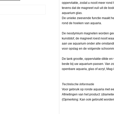
oppervlakte, zodat u nooit meer rond
tevens dat de magneet vuil uit de bo
aquarium glas.
De unieke zwevende functie maakt het
rond de hoeken van aquaria.
De neodymium magneten worden gedek
kunststof, de magneet roest nooit w
aan uw aquarium onder alle omstandi
voor opslag en de volgende schoonma
De tank grootte, oppervlakte-dikte e
beste bij uw aquarium passen. Van zo
openbare aquaria, glas of acryl, Mag-F
Technische informatie
Voor gebruik op ronde aquaria met ee
Afmetingen van het product: (diamete
(Opmerking: Kan ook gebruikt worden