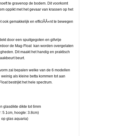
 hoeft te gravenop de bodem. Dit voorkomt
dem oppikt met het gevaar van krassen op het
 ook gemakkelijk en efficiÃÂ«nt te bewegen
t door een spuitgegoten en gifvrije
aardoor de Mag-Float kan worden overgelaten
gheden. Dit maakt het handig en praktisch
akbeurt beurt.
n vorm zal bepalen welke van de 6 modellen
 weinig als kleine betta kommen tot aan
loat bestrijkt het hele spectrum.
n glasdikte dikte tot 6mm
r: 5.1cm, hoogte: 3.8cm)
 op glas aquaria)