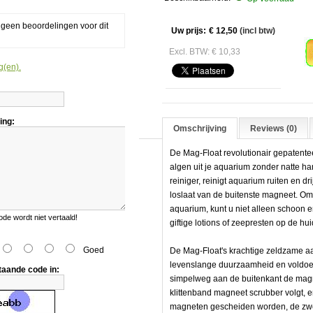
g geen beoordelingen voor dit
A
Uw prijs:
€ 12,50
(incl btw)
Excl. BTW: € 10,33
g(en).
et
ing:
Omschrijving
Reviews (0)
De Mag-Float revolutionair gepatente
algen uit je aquarium zonder natte ha
reiniger, reinigt aquarium ruiten en 
loslaat van de buitenste magneet. Omda
de
aquarium, kunt u niet alleen schoon 
e wordt niet vertaald!
giftige lotions of zeepresten op de hu
Goed
De Mag-Float's krachtige zeldzame 
levenslange duurzaamheid en voldoend
taande code in:
simpelweg aan de buitenkant de mag
klittenband magneet scrubber volgt, en
magneten gescheiden worden, de zwe