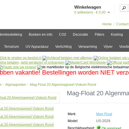
Winkelwagen
0 artikel(en) - € 0,00
Home
Contact
dembedekking
Boeken en info
CO2
Decoratie
Filters
Koeling
Terrarium
UV Apparatuur
Verlichting
Verwarming
Vijver
Voedi
bben vakantie! Bestellingen worden NIET ver
n
>
Algmagneten
>
Mag-Float 20 Algenmagneet Viskom Rond
e
Mag-Float 20 Algenm
agneten
Merk:
Mag-Float
Model:
US-2029
nmagneet
Beschikbaarheid:
Op voorraad
om