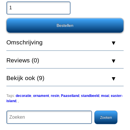
Moai
zijn
grote
stenen
beelden
Omschrijving
die
zich
bevinden
op
Reviews (0)
Paaseiland
en
vermoedelijk
Bekijk ook (9)
gemaakt
zijn
vanaf
de
Tags:
decoratie
,
ornament
,
resin
,
Paaseiland
,
standbeeld
,
moai
,
easter-
11e
island
,
,
eeuw.
In
de
17e
eeuw