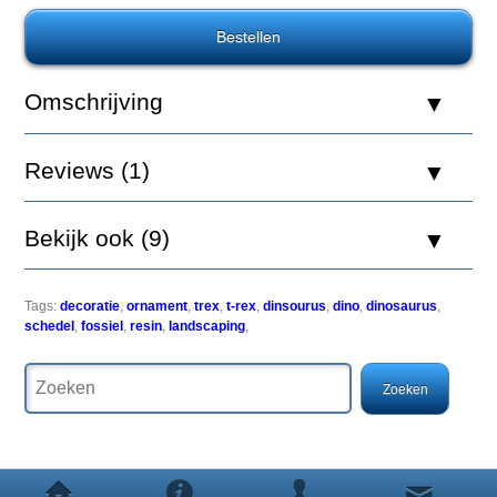
Omschrijving
Het
eerste
fossiel
van
Reviews (1)
Tyrannosaurus
werd
ontdekt
Bekijk ook (9)
in
1874.
In
1905
Tags:
decoratie
,
ornament
,
trex
,
t-rex
,
dinsourus
,
dino
,
dinosaurus
,
werd
schedel
,
fossiel
,
resin
,
landscaping
,
de
typesoort
van
het
geslacht
benoemd:
Tyrannosaurus
rex,