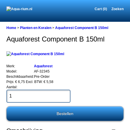
Cart (0)
Zoeken
Home
Home
>
Planten en Koralen
>
Aquaforest Component B 150ml
Aquaforest Component B 150ml
Planten
en
Koralen
Aquaforest
Merk:
Aquaforest
Component
Model:
AF-32345
B
Beschikbaarheid:
Pre-Order
150ml
Prijs: € 6,75
Excl. BTW: € 5,58
Aantal:
Aquaforest
Component
B
150ml