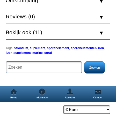
Omschrijving
Component
Reviews (0)
ontworpen
voor
het
Bekijk ook (11)
aanvullen
van
zware
metalen
Tags:
strontium
,
suplement
,
sporenelement
,
sporenelementen
,
iron
,
in
ijzer
,
supplement
,
marine
,
coral
,
het
zeeaquarium.
Het
moet
ten
minste
eenmaal
per
week
worden
Home
Informatie
Account
Contact
toegepast
in
een