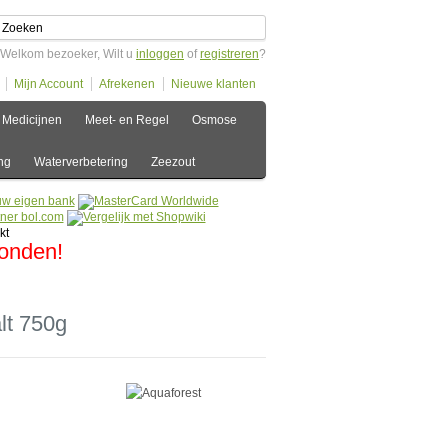
Welkom bezoeker, Wilt u
inloggen
of
registreren
?
Mijn Account
Afrekenen
Nieuwe klanten
Medicijnen
Meet- en Regel
Osmose
ng
Waterverbetering
Zeezout
zonden!
lt 750g