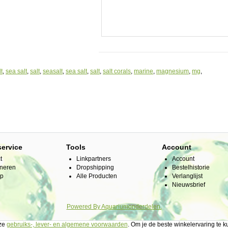
seerd
t
,
sea salt
,
salt
,
seasalt
,
sea salt
,
salt
,
salt corals
,
marine
,
magnesium
,
mg
,
service
Tools
Account
t
Linkpartners
Account
neren
Dropshipping
Bestelhistorie
ap
Alle Producten
Verlanglijst
Nieuwsbrief
ehalte
Powered By
Aquariumonderdelen.
nze
gebruiks-, lever- en algemene voorwaarden
. Om je de beste winkelervaring te