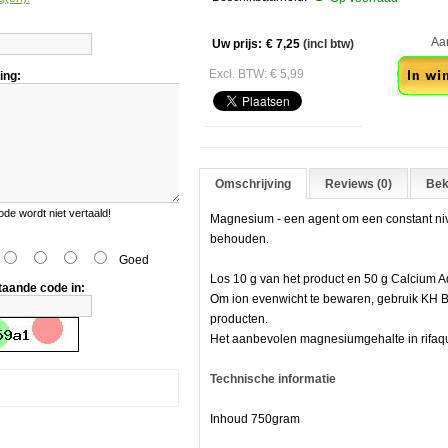
Aant
Uw prijs:
€ 7,25
(incl btw)
Excl. BTW: € 5,99
ing:
Omschrijving
Reviews (0)
Bek
e wordt niet vertaald!
Magnesium - een agent om een constant niv
behouden.
Goed
Los 10 g van het product en 50 g Calcium A
taande code in:
Om ion evenwicht te bewaren, gebruik KH Bu
producten.
Het aanbevolen magnesiumgehalte in rifaqu
Technische informatie
Inhoud 750gram