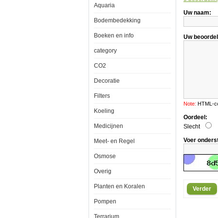
Aquaria
Uw naam:
Bodembedekking
Aquaforest
Boeken en info
Uw beoordel
Magnesium
Salt
category
750g
CO2
Decoratie
Magnesium
Filters
-
een
Note:
HTML-cod
agent
Koeling
om
Oordeel:
een
Medicijnen
Slecht
constant
niveau
Voer onders
Meet- en Regel
van
magnesium
Osmose
in
rifaquaristiek
behouden.
Overig
Los
Planten en Koralen
Verder
10
g
Pompen
van
het
Terrarium