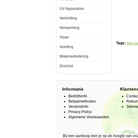
product
en
UV Apparatuur
50
g
Calcium
Verlichting
Aquaforest
in
Verwarming
1000
ml
Vijver
gedeÃÂ¯oni
Tags:
sea sal
water.
Voeding
Om
ion
Waterverbetering
evenwicht
te
Zeezout
bewaren,
gebruik
KH
Buffer
en
Informatie
Reef
Klanten
Mineral
Bedrijfsinfo
Contac
Salt
Betaalmethodes
Retour
Aquaforest
producten.
Verzendinfo
Sitem
Het
Privacy Policy
aanbevolen
Algemene Voorwaarden
magnesiumg
in
rifaquaristiek
is
Bij een aankoop ben je op de hoogte van o
1280-