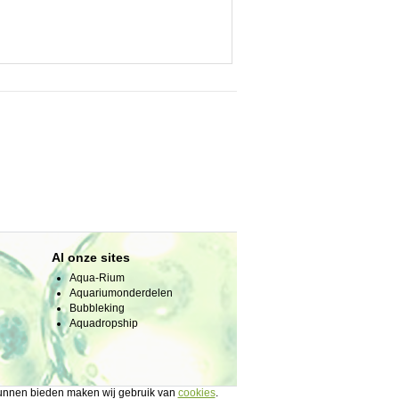
Al onze sites
Aqua-Rium
Aquariumonderdelen
Bubbleking
Aquadropship
 kunnen bieden maken wij gebruik van
cookies
.