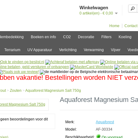
Winkelwagen
0 artikel(en) - € 0,00
Home
Contact
dembedekking
Boeken en info
CO2
Decoratie
Filters
Koeling
Terrarium
UV Apparatuur
Verlichting
Verwarming
Vijver
Voedi
bben vakantie! Bestellingen worden NIET ver
zout
>
Zouten
>
Aquaforest Magnesium Salt 750g
e
Aquaforest Magnesium Sa
ut
n
g geen beoordelingen voor dit
orest
Merk:
Aquaforest
esium
Model:
AF-30334
Beschikbaarheid:
g(en).
Op voorraad