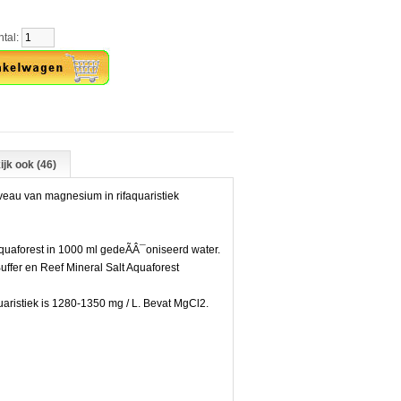
al:
ijk ook (46)
eau van magnesium in rifaquaristiek
quaforest in 1000 ml gedeÃÂ¯oniseerd water.
ffer en Reef Mineral Salt Aquaforest
aristiek is 1280-1350 mg / L. Bevat MgCl2.