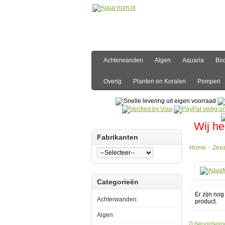
Achterwanden
Algen
Aquaria
Bo
Overig
Planten en Koralen
Pompen
Wij he
Fabrikanten
Home
>
Zee
Hom
Categorieën
Zeezo
Zoute
Er zijn no
Aquaf
Achterwanden
product.
Magn
Salt
Algen
750g
0 beoordelin