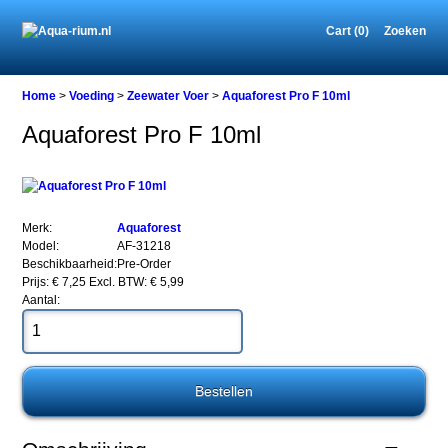
Cart (0)
Zoeken
Home
Home
>
Voeding
>
Zeewater Voer
>
Aquaforest Pro F 10ml
Aquaforest Pro F 10ml
Voeding
Zeewater
Voer
Aquaforest
Merk:
Aquaforest
Pro
Model:
AF-31218
F
Beschikbaarheid:
Pre-Order
10ml
Prijs: € 7,25
Excl. BTW: € 5,99
Aantal:
Aquaforest
Pro
F
10ml