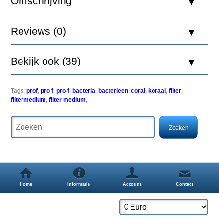
Omschrijving
Supplement
bevat
vloeibare
Reviews (0)
bacteriegroei
media
bestemd
Bekijk ook (39)
voor
probiotische
bacteria.
Na
Tags:
prof
,
pro f
,
pro-f
,
bacteria
,
bacterieen
,
coral
,
koraal
,
filter
,
toevoeging
filtermedium
,
filter medium
,
van
pro-
f,
zullen
bacteriÃÂ«n
snel
groeien
en
op
die
Home
Informatie
Account
Contact
manier
zullen
ongewenste