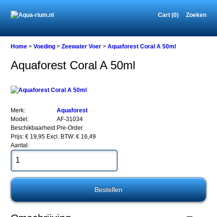
Cart (0)
Zoeken
Home
Home
>
Voeding
>
Zeewater Voer
>
Aquaforest Coral A 50ml
Aquaforest Coral A 50ml
Voeding
Zeewater
Voer
Aquaforest
Merk:
Aquaforest
Coral
Model:
AF-31034
A
Beschikbaarheid:
Pre-Order
50ml
Prijs: € 19,95
Excl. BTW: € 16,49
Aantal:
Aquaforest
Coral
A
50ml