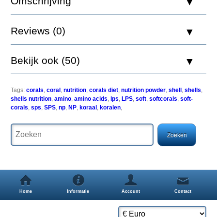
Omschrijving
Essentieel
Reviews (0)
voor
zeeaquarium,
vooral
Bekijk ook (50)
voor
Ultra
Low
Nutrient
Tags:
corals
,
coral
,
nutrition
,
corals diet
,
nutrition powder
,
shell
,
shells
,
Systems
shells nutrition
,
amino
,
amino acids
,
lps
,
LPS
,
soft
,
softcorals
,
soft-
(ULNS).
corals
,
sps
,
SPS
,
np
,
NP
,
koraal
,
koralen
,
Bevat
geconcentreerde
aminozuren,
ÃÂ©ÃÂ©n
van
de
belangrijkste
bron
van
energie
Home
Informatie
Account
Contact
voor
alle