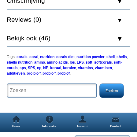
Omschrijving
25g
Reviews (0)
Voedingsbodem
voor
Bekijk ook (46)
probiotische
bacteriÃÂ«n.
Aanbevolen
voor
Tags:
corals
,
coral
,
nutrition
,
corals diet
,
nutrition powder
,
shell
,
shells
,
kleinere
shells nutrition
,
amino
,
amino acids
,
lps
,
LPS
,
soft
,
softcorals
,
soft-
aquaria,
corals
,
sps
,
SPS
,
np
,
NP
,
koraal
,
koralen
,
vitamins
,
vitaminen
,
waarin
additieven
,
pro bio f
,
probio f
,
probiof
,
het
niet
mogelijk
om
filters
te
installeren
met
polymeren.
ProBioF
Home
Informatie
Account
Contact
stimuleert