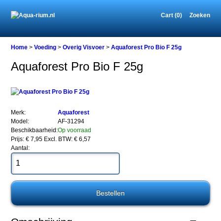
Cart (0)
Zoeken
Home
Home
>
Voeding
>
Overig Visvoer
>
Aquaforest Pro Bio F 25g
Aquaforest Pro Bio F 25g
Voeding
Overig
Visvoer
Aquaforest
Merk:
Aquaforest
Pro
Model:
AF-31294
Bio
Beschikbaarheid:
Op voorraad
F
Prijs: € 7,95
Excl. BTW: € 6,57
25g
Aantal:
Aquaforest
Pro
Bio
F