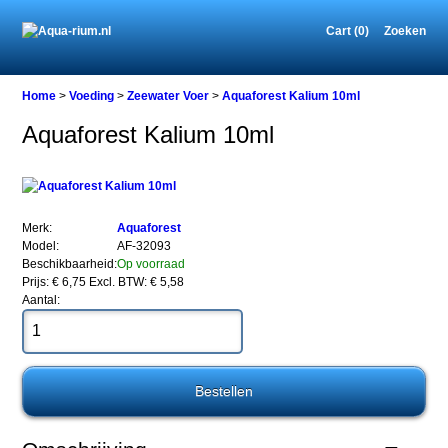
Cart (0)
Zoeken
Home
Home
>
Voeding
>
Zeewater Voer
>
Aquaforest Kalium 10ml
Aquaforest Kalium 10ml
Voeding
Zeewater
Voer
Aquaforest
Merk:
Aquaforest
Kalium
Model:
AF-32093
10ml
Beschikbaarheid:
Op voorraad
Prijs: € 6,75
Excl. BTW: € 5,58
Aantal:
Aquaforest
Kalium
10ml