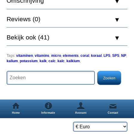
Omschrijving
Supplement
bevat
geconcentreerde
Reviews (0)
kalium.
Het
is
Bekijk ook (41)
een
belangrijk
element
voor
Tags:
vitaminen
,
vitamins
,
micro
,
elements
,
coral
,
koraal
,
LPS
,
SPS
,
NP
,
de
kalium
,
potassium
,
kalk
,
calc
,
kalc
,
kalkium
,
juiste
neurologische
functies.
Kalium
bevordert
roze
en
rode
kleuren
van
Home
Informatie
Account
Contact
SPS
koralen.
Voor