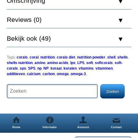
Omschrijving
Versnelt
Reviews (0)
de
groei
van
Bekijk ook (49)
de
koralen.
Bevat
omega-
Tags:
corals
,
coral
,
nutrition
,
corals diet
,
nutrition powder
,
shell
,
shells
,
3
shells nutrition
,
amino
,
amino acids
,
lps
,
LPS
,
soft
,
softcorals
,
soft-
en
corals
,
sps
,
SPS
,
np
,
NP
,
koraal
,
koralen
,
vitamins
,
vitaminen
,
omega-
additieven
,
calcium
,
carbon
,
omega
,
omega-3
,
6-
vetzuren,
uniek
Sterk
geconcentreerd
en
voedzaam
voedsel
voor
koralen.
Home
Informatie
Account
Contact
extract