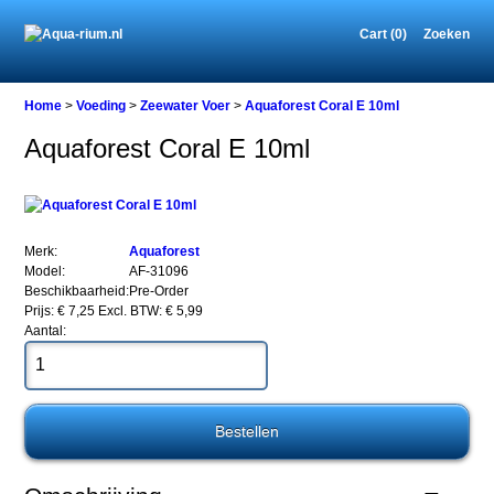
Cart (0)
Zoeken
Home
Home
>
Voeding
>
Zeewater Voer
>
Aquaforest Coral E 10ml
Aquaforest Coral E 10ml
Voeding
Zeewater
Voer
Aquaforest
Merk:
Aquaforest
Coral
Model:
AF-31096
E
Beschikbaarheid:
Pre-Order
10ml
Prijs: € 7,25
Excl. BTW: € 5,99
Aantal:
Aquaforest
Coral
E
10ml