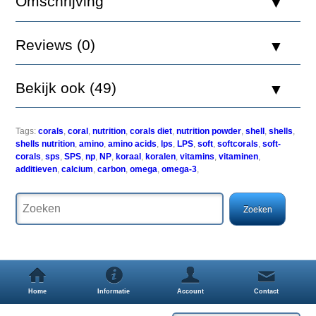
Omschrijving
Versnelt
Reviews (0)
de
groei
van
Bekijk ook (49)
de
koralen.
Bevat
omega-
Tags:
corals
,
coral
,
nutrition
,
corals diet
,
nutrition powder
,
shell
,
shells
,
3
shells nutrition
,
amino
,
amino acids
,
lps
,
LPS
,
soft
,
softcorals
,
soft-
en
corals
,
sps
,
SPS
,
np
,
NP
,
koraal
,
koralen
,
vitamins
,
vitaminen
,
omega-
additieven
,
calcium
,
carbon
,
omega
,
omega-3
,
6-
vetzuren,
uniek
Sterk
geconcentreerd
en
voedzaam
voedsel
voor
koralen.
Home
Informatie
Account
Contact
extract