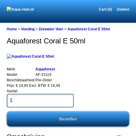
Cart (0)
Zoeken
Home
Home
>
Voeding
>
Zeewater Voer
>
Aquaforest Coral E 50ml
Aquaforest Coral E 50ml
Voeding
Zeewater
Voer
Aquaforest
Merk:
Aquaforest
Coral
Model:
AF-31119
E
Beschikbaarheid:
Pre-Order
50ml
Prijs: € 19,95
Excl. BTW: € 16,49
Aantal:
Aquaforest
Coral
E
50ml