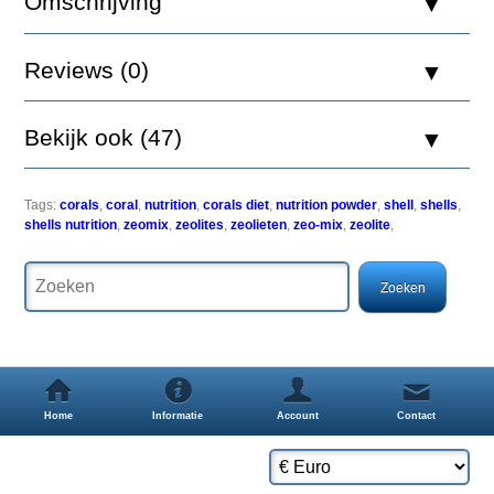
Omschrijving
Verbinding
speciaal
Reviews (0)
afgestemd
op
zeolieten.
Bekijk ook (47)
Gebruik
in
mariene
en
Tags:
corals
,
coral
,
nutrition
,
corals diet
,
nutrition powder
,
shell
,
shells
,
zoetwater
shells nutrition
,
zeomix
,
zeolites
,
zeolieten
,
zeo-mix
,
zeolite
,
aquaria.
ZeoMix
moet
worden
vervangen
om
de
6
weken,
Home
Informatie
Account
Contact
het
is
efficiÃÂ«nt