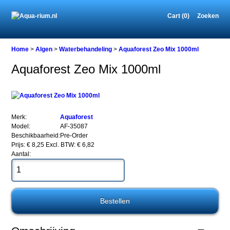
Cart (0)
Zoeken
Home
Home
>
Algen
>
Waterbehandeling
>
Aquaforest Zeo Mix 1000ml
Aquaforest Zeo Mix 1000ml
Algen
Waterbehandeling
Aquaforest
Zeo
Merk:
Aquaforest
Mix
Model:
AF-35087
1000ml
Beschikbaarheid:
Pre-Order
Prijs: € 8,25
Excl. BTW: € 6,82
Aantal:
Aquaforest
Zeo
Mix
1000ml