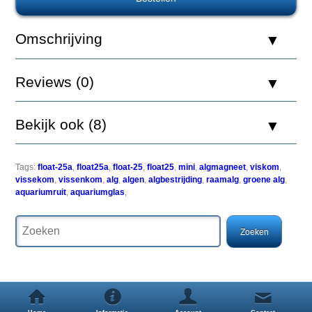
Omschrijving
De
Mag-
Reviews (0)
Float
revolutionair
gepatenteerde
drijvende
Bekijk ook (8)
aquarium
reiniger
verwijdert
algen
Tags:
float-25a
,
float25a
,
float-25
,
float25
,
mini
,
algmagneet
,
viskom
,
uit
vissekom
,
vissenkom
,
alg
,
algen
,
algbestrijding
,
raamalg
,
groene alg
,
je
aquariumruit
,
aquariumglas
,
aquarium
zonder
natte
handen
te
krijgen.
Super
handig
drijvende