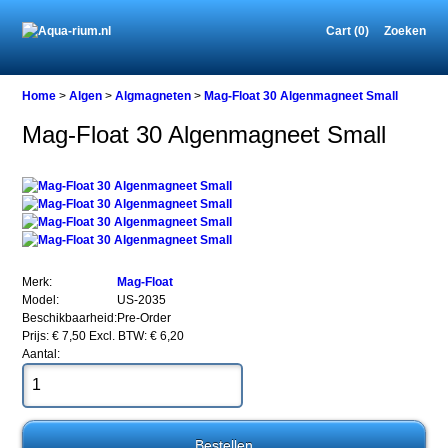
Cart (0)
Zoeken
Home
Home
>
Algen
>
Algmagneten
>
Mag-Float 30 Algenmagneet Small
Mag-Float 30 Algenmagneet Small
Algen
Algmagneten
Mag-
Float
30
Algenmagneet
Small
Merk:
Mag-Float
Model:
US-2035
Beschikbaarheid:
Pre-Order
Prijs: € 7,50
Excl. BTW: € 6,20
Aantal:
Mag-
Float
30
Algenmagneet
Small